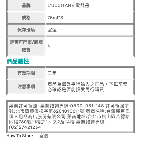
品牌
L’OCCITANE 歐舒丹
規格
75ml*3
保存環境
室溫
是否可門市/超商
N
取貨
商品屬性
有效期限
三年
商品為海外平行輸入之正品，下單前務
注意事項
必確認是否能接受再行購買
藥商許可執照: 藥商諮詢專線:0800-051-148 許可執照字
號:北市衛藥販松字第620101C611號 藥商名稱:台灣屈臣氏
個人用品商店股份有限公司 藥商地址:台北市松山區八德路
四段760號11樓之1、之2及14樓 藥商諮詢專線:
(02)27421234
How To Store
室溫