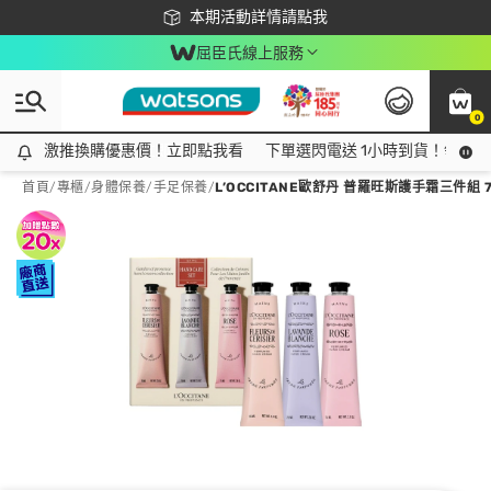
下載app最高回饋$350
本期活動詳情請點我
屈臣氏線上服務
0
激推換購優惠價！立即點我看
激推換購優惠價！立即點我看
下單選閃電送 1小時到貨！領神券
首頁
/
專櫃
/
身體保養
/
手足保養
/
L’OCCITANE歐舒丹 普羅旺斯護手霜三件組 7