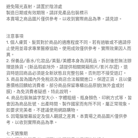
避免陽光直射，請置於陰涼處
製造日期或有效期限，請詳見產品包裝標示
本賣場之商品圖片僅供參考，以收到實際商品為準，請見諒。
注意事項
1. 個人膚質、髮質對於商品的適應程度不同，若有過敏或不適請停
止使用並尋求專業醫療協助。使用成效僅供參考，實際效果因人而
異。
2. 保養品/香水/化妝品/美髮/美體本身為消耗品，拆封後恕無法辦
理退換貨。(新品瑕疵除外，請提供相關開箱照片/影片存證)，退
貨時退回商品必須是全新狀態且完整包裝，否則恕不接受退訂。
3. 商品皆為國內外免稅店及商店合法報關進口，保證正貨，且以優
惠價格回饋給消費者，部分商品保留專櫃出品原貌(無外盒或封
膜)，為免消費者疑惑，特此說明。
4. 商品包裝無論字型大小、字體粗細、瓶身顏色、印刷方式等，皆
會因為商品批號、出產時間、製作國家而有所不同，屬正常現象。
如要求完美者，不建議使用網路購物。
5. 因電腦螢幕設定及個人觀感之差異，本賣場之商品圖片僅供參
考，以收到實際商品為準。
七天猶豫期