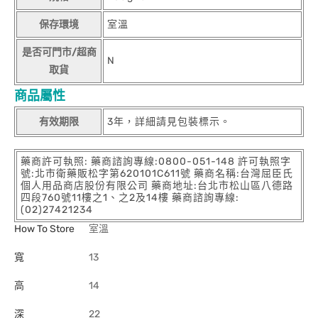
保存環境
室溫
是否可門市/超商
N
取貨
商品屬性
有效期限
3年，詳細請見包裝標示。
藥商許可執照: 藥商諮詢專線:0800-051-148 許可執照字
號:北市衛藥販松字第620101C611號 藥商名稱:台灣屈臣氏
個人用品商店股份有限公司 藥商地址:台北市松山區八德路
四段760號11樓之1、之2及14樓 藥商諮詢專線:
(02)27421234
How To Store
室溫
寬
13
高
14
深
22