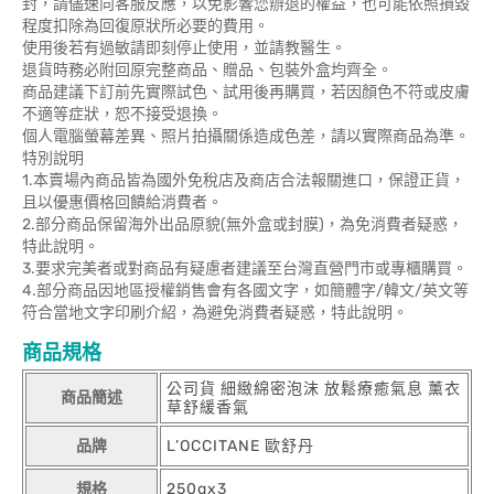
封，請儘速向客服反應，以免影響您辦退的權益，也可能依照損毀
程度扣除為回復原狀所必要的費用。
使用後若有過敏請即刻停止使用，並請教醫生。
退貨時務必附回原完整商品、贈品、包裝外盒均齊全。
商品建議下訂前先實際試色、試用後再購買，若因顏色不符或皮膚
不適等症狀，恕不接受退換。
個人電腦螢幕差異、照片拍攝關係造成色差，請以實際商品為準。
特別說明
1.本賣場內商品皆為國外免稅店及商店合法報關進口，保證正貨，
且以優惠價格回饋給消費者。
2.部分商品保留海外出品原貌(無外盒或封膜)，為免消費者疑惑，
特此說明。
3.要求完美者或對商品有疑慮者建議至台灣直營門市或專櫃購買。
4.部分商品因地區授權銷售會有各國文字，如簡體字/韓文/英文等
符合當地文字印刷介紹，為避免消費者疑惑，特此說明。
商品規格
公司貨 細緻綿密泡沫 放鬆療癒氣息 薰衣
商品簡述
草舒緩香氣
品牌
L’OCCITANE 歐舒丹
規格
250gx3