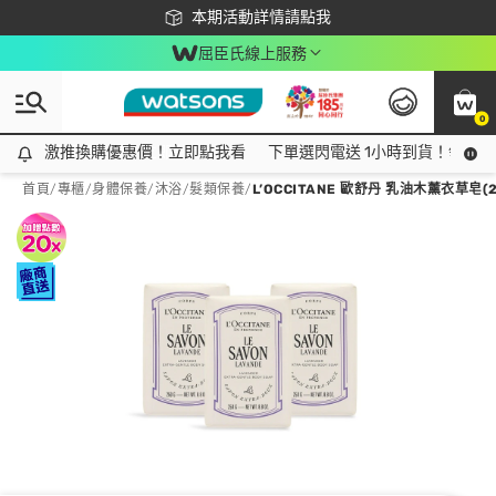
下載app最高回饋$350
本期活動詳情請點我
屈臣氏線上服務
0
激推換購優惠價！立即點我看
激推換購優惠價！立即點我看
下單選閃電送 1小時到貨！領神券
首頁
/
專櫃
/
身體保養
/
沐浴/髮類保養
/
L’OCCITANE 歐舒丹 乳油木薰衣草皂(