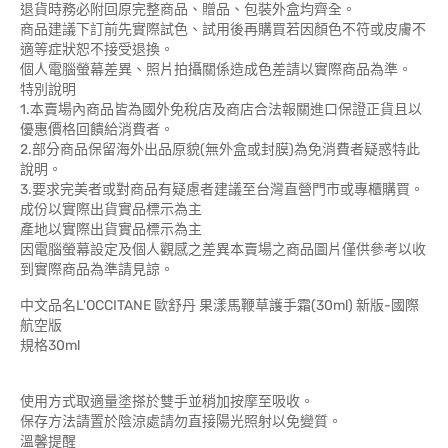
退貨時務必附回原完整商品、贈品、包裝外盒均齊全。
商品建議下訂前先實際試色、試用後再購買若因顏色不符或皮膚不
適等症狀恕不接受退換。
個人電腦螢幕差異、照片拍攝關係造成色差請以實際商品為準。
特別說明
1.本賣場內商品皆為國外免稅店及商店合法報關進口保證正貨且以
優惠價格回饋給消費者。
2.部分商品保留海外出品原貌(無外盒或封膜)為免消費者疑惑特此
說明。
3.要求完美者或對商品有疑慮者建議至台灣直營門市或專櫃購買。
成份以實際出貨實品標示為主
產地以實際出貨實品標示為主
因電腦螢幕設定及個人觀感之差異本賣場之商品圖片僅供參考以收
到實際商品為準請見諒。
中文品名L'OCCITANE 歐舒丹 果漾馬鞭草護手霜(30ml) 新版-國際
航空版
規格30ml
使用方式取適量塗搽於雙手並稍加按摩至吸收。
保存方法請置於陰涼處請勿直接陽光照射以免變質。
溫馨提醒