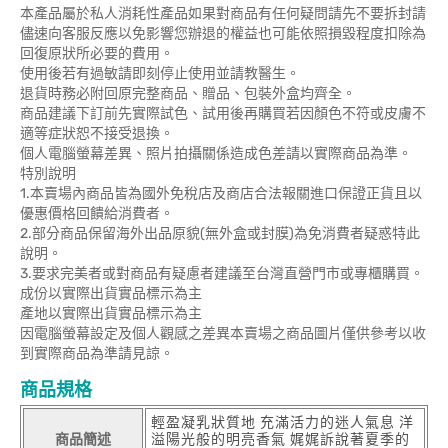
本產品屬於私人消耗性產品如果對商品有任何疑問請先不要拆封請
儘速向客服反應以免影響您辦退的權益也可能依照損毀程度扣除為
回復原狀所必要的費用。
使用後若有過敏請即刻停止使用並請教醫生。
退貨時務必附回原完整商品、贈品、包裝外盒均齊全。
商品建議下訂前先實際試色、試用後再購買若因顏色不符或皮膚不
適等症狀恕不接受退換。
個人電腦螢幕差異、照片拍攝關係造成色差請以實際商品為準。
特別說明
1.本賣場內商品皆為國外免稅店及商店合法報關進口保證正貨且以
優惠價格回饋給消費者。
2.部分商品保留海外出品原貌(無外盒或封膜)為免消費者疑惑特此
說明。
3.要求完美者或對商品有疑慮者建議至台灣直營門市或專櫃購買。
成份以實際出貨實品標示為主
產地以實際出貨實品標示為主
因電腦螢幕設定及個人觀感之差異本賣場之商品圖片僅供參考以收
到實際商品為準請見諒。
商品規格
輕盈凝乳狀質地 充滿活力的迷人氣息 洋
商品簡述
溢陽光般的明亮香氣 娓娓訴說著夏季的