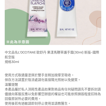
中文品名L'OCCITANE 歐舒丹 果漾馬鞭草護手霜(30ml) 新版-國際
航空版
規格30ml
使用方式取適量塗搽於雙手並稍加按摩至吸收。
保存方法請置於陰涼處請勿直接陽光照射以免變質。
溫馨提醒
本產品屬於私人消耗性產品如果對商品有任何疑問請先不要拆封請
儘速向客服反應以免影響您辦退的權益也可能依照損毀程度扣除為
回復原狀所必要的費用。
使用後若有過敏請即刻停止使用並請教醫生。