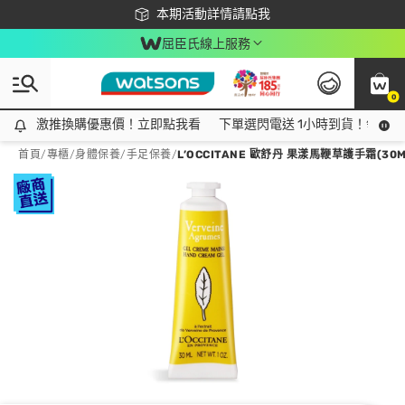
下載app最高回饋$350
本期活動詳情請點我
屈臣氏線上服務
0
激推換購優惠價！立即點我看
激推換購優惠價！立即點我看
下單選閃電送 1小時到貨！領神券
首頁
/
專櫃
/
身體保養
/
手足保養
/
L’OCCITANE 歐舒丹 果漾馬鞭草護手霜(30