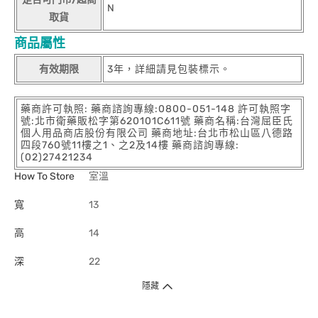
N
取貨
商品屬性
有效期限
3年，詳細請見包裝標示。
藥商許可執照: 藥商諮詢專線:0800-051-148 許可執照字
號:北市衛藥販松字第620101C611號 藥商名稱:台灣屈臣氏
個人用品商店股份有限公司 藥商地址:台北市松山區八德路
四段760號11樓之1、之2及14樓 藥商諮詢專線:
(02)27421234
How To Store
室溫
寬
13
高
14
深
22
隱藏