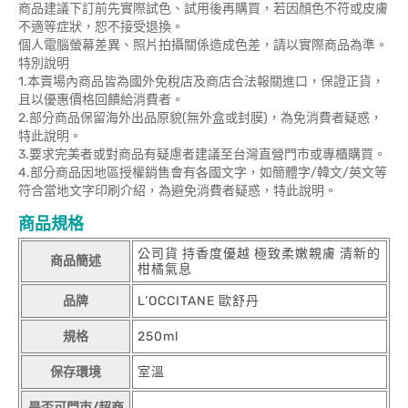
商品建議下訂前先實際試色、試用後再購買，若因顏色不符或皮膚
不適等症狀，恕不接受退換。
個人電腦螢幕差異、照片拍攝關係造成色差，請以實際商品為準。
特別說明
1.本賣場內商品皆為國外免稅店及商店合法報關進口，保證正貨，
且以優惠價格回饋給消費者。
2.部分商品保留海外出品原貌(無外盒或封膜)，為免消費者疑惑，
特此說明。
3.要求完美者或對商品有疑慮者建議至台灣直營門市或專櫃購買。
4.部分商品因地區授權銷售會有各國文字，如簡體字/韓文/英文等
符合當地文字印刷介紹，為避免消費者疑惑，特此說明。
商品規格
公司貨 持香度優越 極致柔嫩親膚 清新的
商品簡述
柑橘氣息
品牌
L’OCCITANE 歐舒丹
規格
250ml
保存環境
室溫
是否可門市/超商