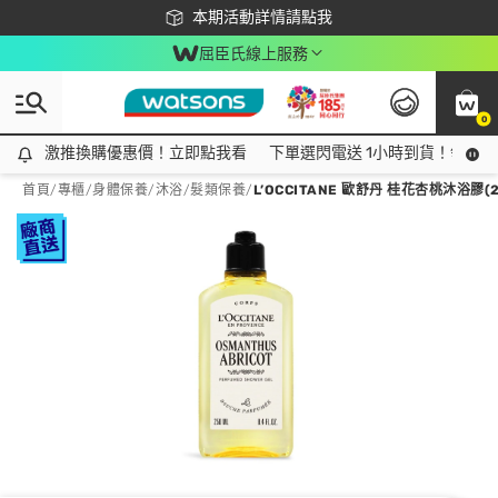
下載app最高回饋$350
本期活動詳情請點我
屈臣氏線上服務
0
激推換購優惠價！立即點我看
激推換購優惠價！立即點我看
下單選閃電送 1小時到貨！領神券
首頁
/
專櫃
/
身體保養
/
沐浴/髮類保養
/
L’OCCITANE 歐舒丹 桂花杏桃沐浴膠(