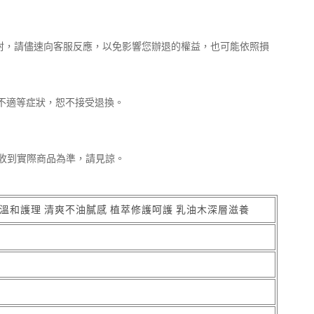
拆封，請儘速向客服反應，以免影響您辦退的權益，也可能依照損
膚不適等症狀，恕不接受退換。
收到實際商品為準，請見諒。
溫和護理 清爽不油膩感 植萃修護呵護 乳油木深層滋養