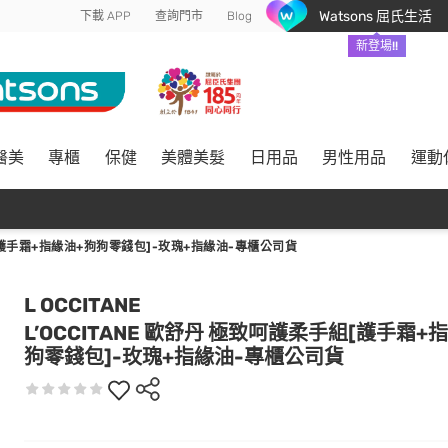
Watsons 屈氏生活
下載 APP
查詢門市
Blog
新登場!!
醫美
專櫃
保健
美體美髮
日用品
男性用品
運動
組[護手霜+指緣油+狗狗零錢包]-玫瑰+指緣油-專櫃公司貨
L OCCITANE
L’OCCITANE 歐舒丹 極致呵護柔手組[護手霜+
狗零錢包]-玫瑰+指緣油-專櫃公司貨