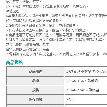
使用方式一般使用方式。
保存方法請置於陰涼處，請勿直接陽光照射，以免變質。
溫馨提醒
1.本產品屬於私人消耗性產品，如果對商品有任何疑問，請先不要
毀程度扣除為回復原狀所必要的費用。
2.使用後若有過敏請即刻停止使用，並請教醫生。
3.退貨時務必附回原完整商品、贈品、包裝外盒均齊全。
4.商品建議下訂前先實際試色、試用後再購買，若因顏色不符或皮
5.個人電腦螢幕差異、照片拍攝關係造成色差，請以實際商品為準。
成份以實際出貨實品標示為主
產地以實際出貨實品標示為主
因電腦螢幕設定及個人觀感之差異，本賣場之商品圖片僅供參考，以
商品規格
商品簡述
輕盈質地不黏膩 植萃安心
品牌
L’OCCITANE 歐舒丹
規格
30ml+7.5ml+零錢包
保存環境
室溫