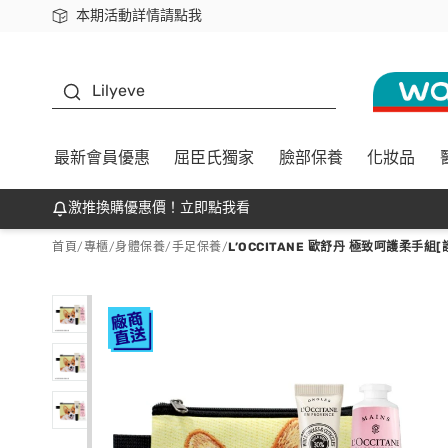
本期活動詳情請點我
下載app最高回饋$350
K beauty
Lilyeve
最新會員優惠
屈臣氏獨家
臉部保養
化妝品
激推換購優惠價！立即點我看
首頁
/
專櫃
/
身體保養
/
手足保養
/
L’OCCITANE 歐舒丹 極致呵護柔手