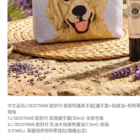
中文品名L'OCCITANE 歐舒丹 極致呵護柔手組[護手霜+指緣油+狗
規格
1.L'OCCITANE 歐舒丹 玫瑰護手霜(30ml)-全新包裝
2.L'OCCITANE 歐舒丹 乳油木指緣修護油(7.5ml)-新版
3.O'WELL 萌寵視界狗狗零錢包(隨機出貨)