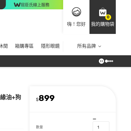
屈臣氏線上服務
0
嗨！您好
我的購物袋
休閒
箱購專區
隱形眼鏡
所有品牌
899
指緣油+狗
$
數量