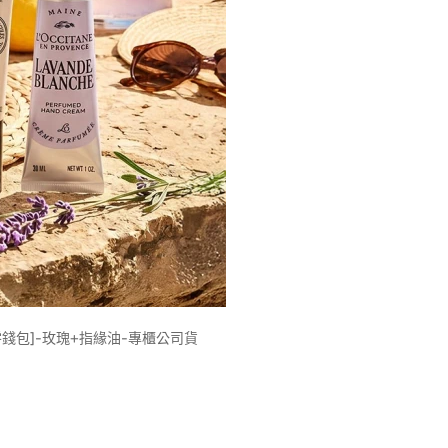
狗零錢包]-玫瑰+指緣油-專櫃公司貨