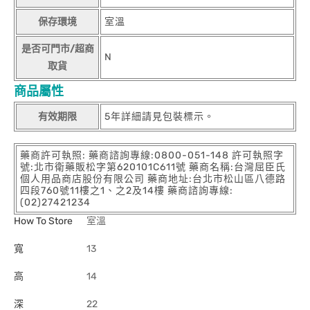
保存環境
室溫
是否可門市/超商
N
取貨
商品屬性
有效期限
5年詳細請見包裝標示。
藥商許可執照: 藥商諮詢專線:0800-051-148 許可執照字
號:北市衛藥販松字第620101C611號 藥商名稱:台灣屈臣氏
個人用品商店股份有限公司 藥商地址:台北市松山區八德路
四段760號11樓之1、之2及14樓 藥商諮詢專線:
(02)27421234
How To Store
室溫
寬
13
高
14
深
22