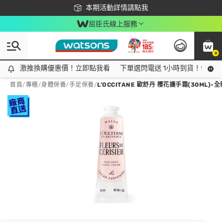
下載app最高回饋$350
本期活動詳情請點我
屈臣氏線上服務
0
激推換購優惠價！立即點我看
激推換購優惠價！立即點我看
下單選閃電送 1小時到貨！領神券
首頁
/
專櫃
/
身體保養
/
手足保養
/
L’OCCITANE 歐舒丹 櫻花護手霜(30ML)