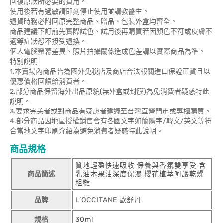
回復原狀所必要的費用。
使用後若有過敏請即刻停止使用並請教醫生。
退貨時務必附回原完整商品、贈品、包裝外盒均齊全。
商品建議下訂前先實際試色、試用後再購買若因顏色不符或皮膚不
適等症狀恕不接受退換。
個人電腦螢幕差異、照片拍攝關係造成色差請以實際商品為準。
特別說明
1.本賣場內商品皆為國外免稅店及商店合法報關進口保證正貨且以
優惠價格回饋給消費者。
2.部分商品保留海外出品原貌(無外盒或封膜)為免消費者疑惑特此
說明。
3.要求完美者或對商品有疑慮者建議至台灣直營門市或專櫃購買。
4.部分商品因地區授權銷售會有各國文字如簡體字/韓文/英文等符
合當地文字印刷介紹為避免消費者疑惑特此說明。
商品規格
質地輕盈快速吸收 保養與香氛雙享受 含
商品簡述
乳油木果油深度保濕 櫻花植萃呵護乾燥
粗糙
品牌
L’OCCITANE 歐舒丹
規格
30ml