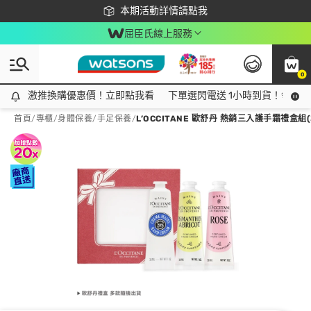
下載app最高回饋$350
本期活動詳情請點我
屈臣氏線上服務
0
激推換購優惠價！立即點我看
激推換購優惠價！立即點我看
下單選閃電送 1小時到貨！領神券
首頁
/
專櫃
/
身體保養
/
手足保養
/
L’OCCITANE 歐舒丹 熱銷三入護手霜禮盒組