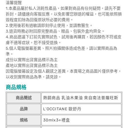
溫馨提醒
1.本產品屬於私人消耗性產品，如果對商品有任何疑問，請先不要
拆封，請儘速向客服反應，以免影響您辦退的權益，也可能依照損
毀程度扣除為回復原狀所必要的費用。
2.使用後若有過敏請即刻停止使用，並請教醫生。
3.退貨時務必附回原完整商品、贈品、包裝外盒均齊全。
4.商品建議下訂前先實際試色、試用後再購買，若因顏色不符或皮
膚不適等症狀，恕不接受退換。
5.個人電腦螢幕差異、照片拍攝關係造成色差，請以實際商品為
準。
成份以實際出貨實品標示為主
產地以實際出貨實品標示為主
因電腦螢幕設定及個人觀感之差異，本賣場之商品圖片僅供參考，
以收到實際商品為準，請見諒。
商品規格
商品簡述
熱銷商品 乳油木果油 來自南法普羅旺斯
品牌
L’OCCITANE 歐舒丹
規格
30mlx3+禮盒