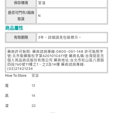
保存環境
室溫
是否可門市/超商
N
取貨
商品屬性
有效期限
3年，詳細請見包裝標示。
藥商許可執照: 藥商諮詢專線:0800-051-148 許可執照字
號:北市衛藥販松字第620101C611號 藥商名稱:台灣屈臣氏
個人用品商店股份有限公司 藥商地址:台北市松山區八德路
四段760號11樓之1、之2及14樓 藥商諮詢專線:
(02)27421234
How To Store
室溫
寬
13
高
14
深
22