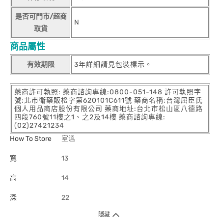
是否可門市/超商
N
取貨
商品屬性
有效期限
3年詳細請見包裝標示。
藥商許可執照: 藥商諮詢專線:0800-051-148 許可執照字
號:北市衛藥販松字第620101C611號 藥商名稱:台灣屈臣氏
個人用品商店股份有限公司 藥商地址:台北市松山區八德路
四段760號11樓之1、之2及14樓 藥商諮詢專線:
(02)27421234
How To Store
室溫
寬
13
高
14
深
22
隱藏