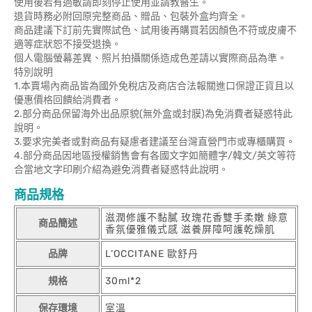
使用後若有過敏請即刻停止使用並請教醫生。
退貨時務必附回原完整商品、贈品、包裝外盒均齊全。
商品建議下訂前先實際試色、試用後再購買若因顏色不符或皮膚不
適等症狀恕不接受退換。
個人電腦螢幕差異、照片拍攝關係造成色差請以實際商品為準。
特別說明
1.本賣場內商品皆為國外免稅店及商店合法報關進口保證正貨且以
優惠價格回饋給消費者。
2.部分商品保留海外出品原貌(無外盒或封膜)為免消費者疑惑特此
說明。
3.要求完美者或對商品有疑慮者建議至台灣直營門市或專櫃購買。
4.部分商品因地區授權銷售會有各國文字如簡體字/韓文/英文等符
合當地文字印刷介紹為避免消費者疑惑特此說明。
商品規格
滋潤修護不黏膩 玫瑰花香雙手柔嫩 綠意
商品簡述
香氛優雅儀式感 滋養屏障呵護乾燥肌
品牌
L’OCCITANE 歐舒丹
規格
30ml*2
保存環境
室溫