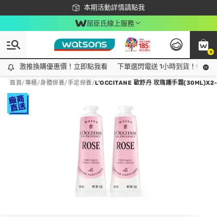
下載app最高回饋$350
本期活動詳情請點我
屈臣氏線上服務
0
激推換購優惠價！立即點我看
激推換購優惠價！立即點我看
下單選閃電送 1小時到貨！領神券
首頁
/
專櫃
/
身體保養
/
手足保養
/
L’OCCITANE 歐舒丹 玫瑰護手霜(30ML)