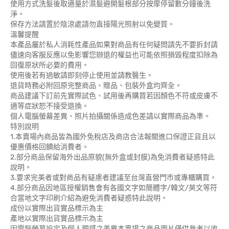
使用方式洗髮後取適量於濕髮避開髮根部分按摩停留數分鐘後洗
淨。
保存方法請置於陰涼處請勿直接陽光照射以免變質。
溫馨提醒
本產品屬於私人消耗性產品如果對商品有任何疑問請先不要拆封請
儘速向客服反應以免影響您辦退的權益也可能依照損毀程度扣除為
回復原狀所必要的費用。
使用後若有過敏請即刻停止使用並請教醫生。
退貨時務必附回原完整商品、贈品、包裝外盒均齊全。
商品建議下訂前先實際試色、試用後再購買若因顏色不符或皮膚不
適等症狀恕不接受退換。
個人電腦螢幕差異、照片拍攝關係造成色差請以實際商品為準。
特別說明
1.本賣場內商品皆為國外免稅店及商店合法報關進口保證正貨且以
優惠價格回饋給消費者。
2.部分商品保留海外出品原貌(無外盒或封膜)為免消費者疑惑特此
說明。
3.要求完美者或對商品有疑慮者建議至台灣直營門市或專櫃購買。
4.部分商品因地區授權銷售會有各國文字如簡體字/韓文/英文等符
合當地文字印刷介紹為避免消費者疑惑特此說明。
成份以實際出貨實品標示為主
產地以實際出貨實品標示為主
因電腦螢幕設定及個人觀感之差異本賣場之商品圖片僅供參考以收