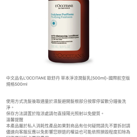
中文品名L'OCCITANE 歐舒丹 草本淨涼潤髮乳(500ml)-國際航空版
規格500ml
使用方式洗髮後取適量於濕髮避開髮根部分按摩停留數分鐘後洗
淨。
保存方法請置於陰涼處請勿直接陽光照射以免變質。
溫馨提醒
本產品屬於私人消耗性產品如果對商品有任何疑問請先不要拆封請
儘速向客服反應以免影響您辦退的權益也可能依照損毀程度扣除為