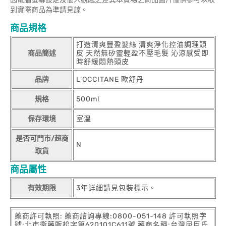
到實際商品為準請見諒。
商品規格
打造清爽豐盈髮絲 清爽淨化控油調理頭
商品簡述
皮 天然無矽靈輕盈不壓毛髮 沁涼感受即
時舒緩悶熱頭皮
品牌
L’OCCITANE 歐舒丹
規格
500ml
保存環境
室溫
是否可門市/超商
N
取貨
商品屬性
有效期限
3年詳細請見包裝標示。
藥商許可執照: 藥商諮詢專線:0800-051-148 許可執照字
號:北市衛藥販松字第620101C611號 藥商名稱:台灣屈臣氏