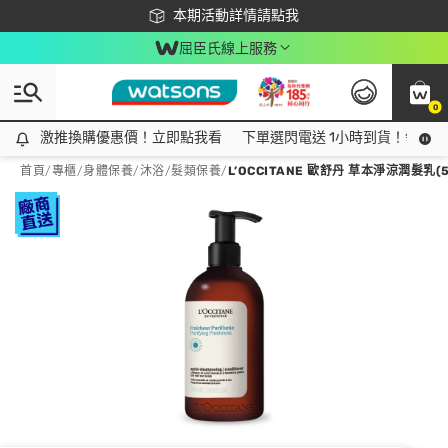
下載app最高回饋$350
本期活動詳情請點我
屈臣氏線上服務
0
激推換購優惠價！立即點我看
激推換購優惠價！立即點我看
下單選閃電送 1小時到貨！領神券
首頁
/
專櫃
/
身體保養
/
沐浴/髮類保養
/
L’OCCITANE 歐舒丹 草本淨涼潤髮乳(