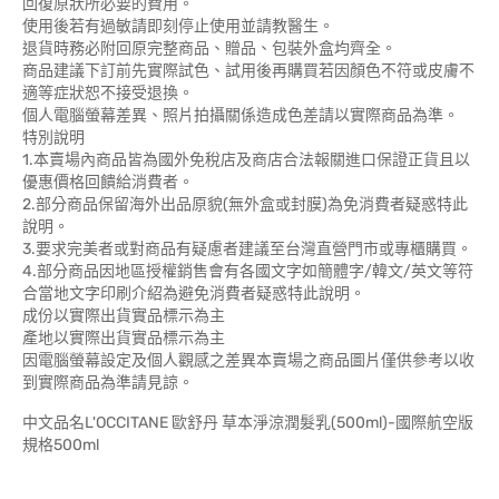
回復原狀所必要的費用。
使用後若有過敏請即刻停止使用並請教醫生。
退貨時務必附回原完整商品、贈品、包裝外盒均齊全。
商品建議下訂前先實際試色、試用後再購買若因顏色不符或皮膚不
適等症狀恕不接受退換。
個人電腦螢幕差異、照片拍攝關係造成色差請以實際商品為準。
特別說明
1.本賣場內商品皆為國外免稅店及商店合法報關進口保證正貨且以
優惠價格回饋給消費者。
2.部分商品保留海外出品原貌(無外盒或封膜)為免消費者疑惑特此
說明。
3.要求完美者或對商品有疑慮者建議至台灣直營門市或專櫃購買。
4.部分商品因地區授權銷售會有各國文字如簡體字/韓文/英文等符
合當地文字印刷介紹為避免消費者疑惑特此說明。
成份以實際出貨實品標示為主
產地以實際出貨實品標示為主
因電腦螢幕設定及個人觀感之差異本賣場之商品圖片僅供參考以收
到實際商品為準請見諒。
中文品名L'OCCITANE 歐舒丹 草本淨涼潤髮乳(500ml)-國際航空版
規格500ml