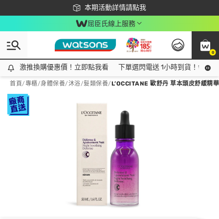
下載app最高回饋$350
本期活動詳情請點我
屈臣氏線上服務
0
激推換購優惠價！立即點我看
激推換購優惠價！立即點我看
下單選閃電送 1小時到貨！領神券
首頁
/
專櫃
/
身體保養
/
沐浴/髮類保養
/
L’OCCITANE 歐舒丹 草本頭皮舒緩精華