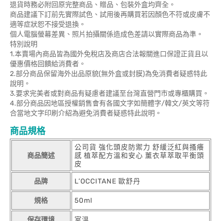
退貨時務必附回原完整商品、贈品、包裝外盒均齊全。
商品建議下訂前先實際試色、試用後再購買若因顏色不符或皮膚不
適等症狀恕不接受退換。
個人電腦螢幕差異、照片拍攝關係造成色差請以實際商品為準。
特別說明
1.本賣場內商品皆為國外免稅店及商店合法報關進口保證正貨且以
優惠價格回饋給消費者。
2.部分商品保留海外出品原貌(無外盒或封膜)為免消費者疑惑特此
說明。
3.要求完美者或對商品有疑慮者建議至台灣直營門市或專櫃購買。
4.部分商品因地區授權銷售會有各國文字如簡體字/韓文/英文等符
合當地文字印刷介紹為避免消費者疑惑特此說明。
商品規格
公司貨 強化頭皮防禦力 舒緩泛紅與搔癢
商品簡述
感 植萃配方溫和安心 薰衣草萃取平衡頭
皮
品牌
L’OCCITANE 歐舒丹
規格
50ml
保存環境
室溫