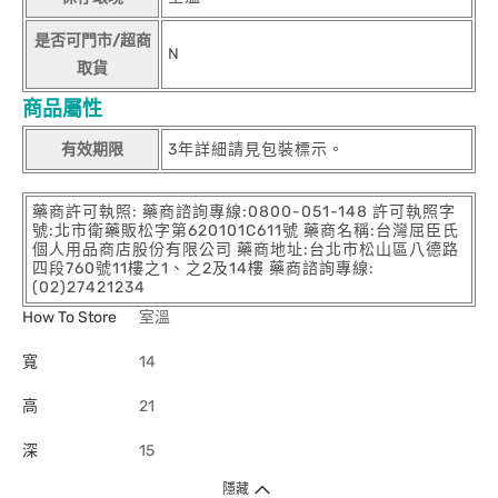
是否可門市/超商
N
取貨
商品屬性
有效期限
3年詳細請見包裝標示。
藥商許可執照: 藥商諮詢專線:0800-051-148 許可執照字
號:北市衛藥販松字第620101C611號 藥商名稱:台灣屈臣氏
個人用品商店股份有限公司 藥商地址:台北市松山區八德路
四段760號11樓之1、之2及14樓 藥商諮詢專線:
(02)27421234
How To Store
室溫
寬
14
高
21
深
15
隱藏