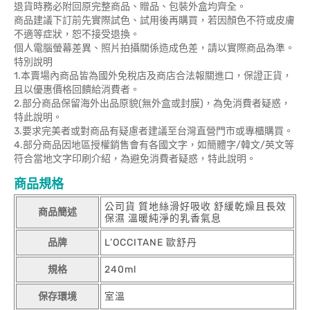
退貨時務必附回原完整商品、贈品、包裝外盒均齊全。
商品建議下訂前先實際試色、試用後再購買，若因顏色不符或皮膚
不適等症狀，恕不接受退換。
個人電腦螢幕差異、照片拍攝關係造成色差，請以實際商品為準。
特別說明
1.本賣場內商品皆為國外免稅店及商店合法報關進口，保證正貨，
且以優惠價格回饋給消費者。
2.部分商品保留海外出品原貌(無外盒或封膜)，為免消費者疑惑，
特此說明。
3.要求完美者或對商品有疑慮者建議至台灣直營門市或專櫃購買。
4.部分商品因地區授權銷售會有各國文字，如簡體字/韓文/英文等
符合當地文字印刷介紹，為避免消費者疑惑，特此說明。
商品規格
公司貨 質地絲滑好吸收 舒緩乾燥且長效
商品簡述
保濕 溫暖純淨的乳香氣息
品牌
L’OCCITANE 歐舒丹
規格
240ml
保存環境
室溫