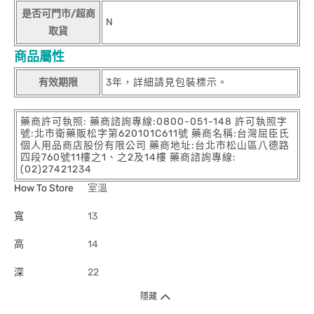
是否可門市/超商
N
取貨
商品屬性
有效期限
3年，詳細請見包裝標示。
藥商許可執照: 藥商諮詢專線:0800-051-148 許可執照字
號:北市衛藥販松字第620101C611號 藥商名稱:台灣屈臣氏
個人用品商店股份有限公司 藥商地址:台北市松山區八德路
四段760號11樓之1、之2及14樓 藥商諮詢專線:
(02)27421234
How To Store
室溫
寬
13
高
14
深
22
隱藏