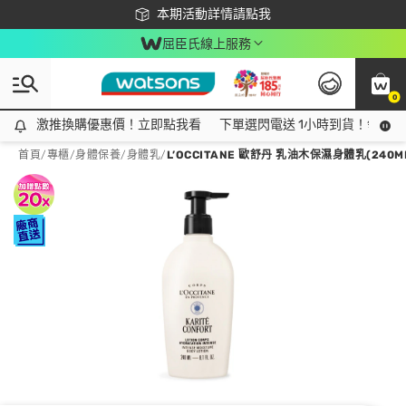
下載app最高回饋$350
本期活動詳情請點我
屈臣氏線上服務
0
激推換購優惠價！立即點我看
激推換購優惠價！立即點我看
下單選閃電送 1小時到貨！領神券
首頁
/
專櫃
/
身體保養
/
身體乳
/
L’OCCITANE 歐舒丹 乳油木保濕身體乳(240