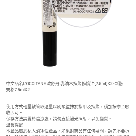
中文品名L'OCCITANE 歐舒丹 乳油木指緣修護油(7.5ml)X2-新版
規格7.5mlX2
使用方式輕壓軟管取適量以刷頭塗抹於指甲及指緣，稍加按摩至吸
收即可。
保存方法請置於陰涼處，請勿直接陽光照射，以免變質。
溫馨提醒
本產品屬於私人消耗性產品，如果對商品有任何疑問，請先不要拆