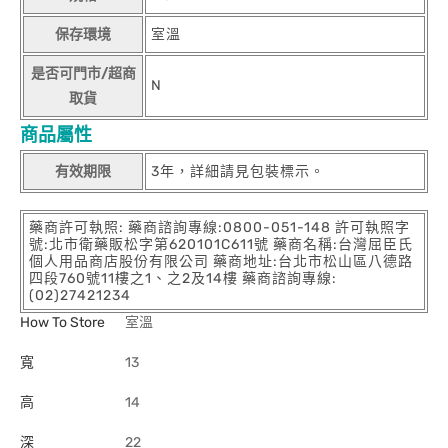
保存環境
室溫
是否可門市/超商
N
取貨
商品屬性
有效期限
3年，詳細請見包裝標示。
藥商許可執照: 藥商諮詢專線:0800-051-148 許可執照字
號:北市衛藥販松字第620101C611號 藥商名稱:台灣屈臣氏
個人用品商店股份有限公司 藥商地址:台北市松山區八德路
四段760號11樓之1、之2及14樓 藥商諮詢專線:
(02)27421234
How To Store
室溫
寬
13
高
14
深
22