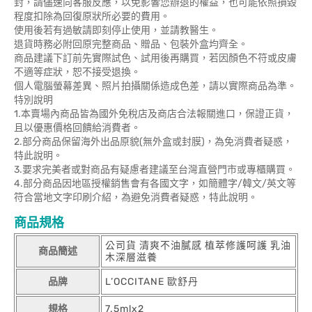
封，請儘速向客服反應，以免影響您辦退的權益，也可能依照損毀
程度扣除為回復原狀所必要的費用。
使用後若有過敏請即刻停止使用，並請教醫生。
退貨時務必附回原完整商品、贈品、包裝外盒均齊全。
商品建議下訂前先實際試色、試用後再購買，若因顏色不符或皮膚
不適等症狀，恕不接受退換。
個人電腦螢幕差異、照片拍攝關係造成色差，請以實際商品為準。
特別說明
1.本賣場內商品皆為國外免稅店及商店合法報關進口，保證正貨，
且以優惠價格回饋給消費者。
2.部分商品保留海外出品原貌(無外盒或封膜)，為免消費者疑惑，
特此說明。
3.要求完美者或對商品有疑慮者建議至台灣直營門市或專櫃購買。
4.部分商品因地區授權銷售會有各國文字，如簡體字/韓文/英文等
符合當地文字印刷介紹，為避免消費者疑惑，特此說明。
商品規格
公司貨 清爽不油膩感 植萃修護呵護 乳油
商品簡述
木深層滋養
品牌
L’OCCITANE 歐舒丹
規格
7.5mlx2