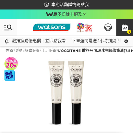
下載app最高回饋$350
本期活動詳情請點我
屈臣氏線上服務
0
激推換購優惠價！立即點我看
激推換購優惠價！立即點我看
下單選閃電送 1小時到貨！領神券
首頁
/
專櫃
/
身體保養
/
手足保養
/
L’OCCITANE 歐舒丹 乳油木指緣修護油(7.