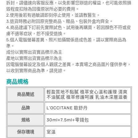
拆封，請儘速向客服反應，以免影響您辦退的權益，也可能依照損
毀程度扣除為回復原狀所必要的費用。
2.使用後若有過敏請即刻停止使用，並請教醫生。
3.退貨時務必附回原完整商品、贈品、包裝外盒均齊全。
4.商品建議下訂前先實際試色、試用後再購買，若因顏色不符或皮
膚不適等症狀，恕不接受退換。
5.個人電腦螢幕差異、照片拍攝關係造成色差，請以實際商品為
準。
成份以實際出貨實品標示為主
產地以實際出貨實品標示為主
因電腦螢幕設定及個人觀感之差異，本賣場之商品圖片僅供參考，
以收到實際商品為準，請見諒。
商品規格
輕盈質地不黏膩 植萃安心溫和護理 清爽
商品簡述
不油膩感 植萃修護呵護 乳油木深層滋養
品牌
L’OCCITANE 歐舒丹
規格
30ml+7.5ml+零錢包
保存環境
室溫