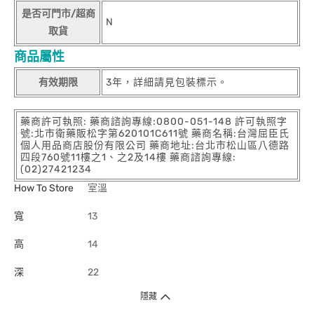
是否可門市/超商
N
取貨
商品屬性
有效期限
3年，詳細請見包裝標示。
藥商許可執照: 藥商諮詢專線:0800-051-148 許可執照字
號:北市衛藥販松字第620101C611號 藥商名稱:台灣屈臣氏
個人用品商店股份有限公司 藥商地址:台北市松山區八德路
四段760號11樓之1、之2及14樓 藥商諮詢專線:
(02)27421234
How To Store
室溫
寬
13
高
14
深
22
隱藏