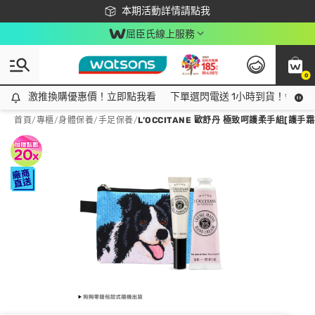
下載app最高回饋$350
本期活動詳情請點我
屈臣氏線上服務
0
激推換購優惠價！立即點我看
激推換購優惠價！立即點我看
下單選閃電送 1小時到貨！領神券
首頁
/
專櫃
/
身體保養
/
手足保養
/
L’OCCITANE 歐舒丹 極致呵護柔手組[護