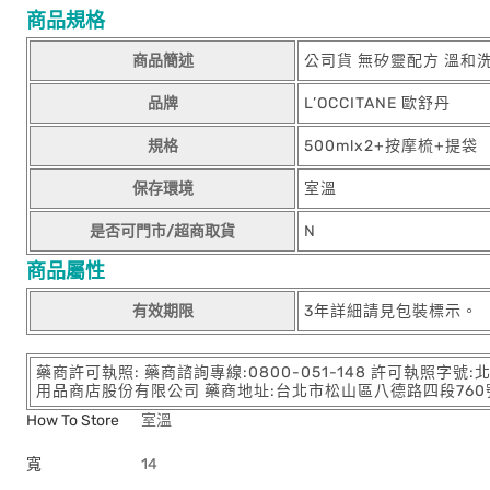
商品規格
商品簡述
公司貨 無矽靈配方 溫和
品牌
L’OCCITANE 歐舒丹
規格
500mlx2+按摩梳+提袋
保存環境
室溫
是否可門市/超商取貨
N
商品屬性
有效期限
3年詳細請見包裝標示。
藥商許可執照: 藥商諮詢專線:0800-051-148 許可執照字號
用品商店股份有限公司 藥商地址:台北市松山區八德路四段760號11樓
How To Store
室溫
寬
14