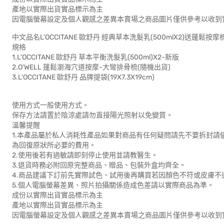
產地以實際出貨實品標示為主
因電腦螢幕設定及個人觀感之差異本賣場之商品圖片僅供參考以收到
中文品名L’OCCITANE 歐舒丹 經典草本洗髮乳(500mlX2)送蓬鬆按
規格
1.L'OCCITANE 歐舒丹 草本平衡洗髮乳(500ml)X2-新版
2.O'WELL 蓬鬆瀏海穴道按摩-大彎排骨梳(隨機出貨)
3.L'OCCITANE 歐舒丹 品牌提袋(19X7.3X19cm)
使用方式一般使用方式。
保存方法請置於陰涼處請勿直接陽光照射以免變質。
溫馨提醒
1.本產品屬於私人消耗性產品如果對商品有任何疑問請先不要拆封
為回復原狀所必要的費用。
2.使用後若有過敏請即刻停止使用並請教醫生。
3.退貨時務必附回原完整商品、贈品、包裝外盒均齊全。
4.商品建議下訂前先實際試色、試用後再購買若因顏色不符或皮膚
5.個人電腦螢幕差異、照片拍攝關係造成色差請以實際商品為準。
成份以實際出貨實品標示為主
產地以實際出貨實品標示為主
因電腦螢幕設定及個人觀感之差異本賣場之商品圖片僅供參考以收到