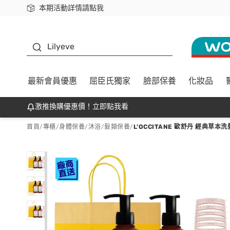
本期活動詳情請點我
下載app最高回饋$350
K beauty
Lilyeve
最新會員優惠
屈臣氏獨家
臉部保養
化妝品
激推換購優惠價！立即點我看
首頁
/
專櫃
/
身體保養
/
沐浴/髮類保養
/
L’OCCITANE 歐舒丹 經典草本