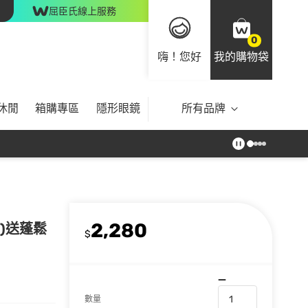
屈臣氏線上服務
0
嗨！您好
我的購物袋
休閒
箱購專區
隱形眼鏡
所有品牌
2,280
2)送蓬鬆
$
數量