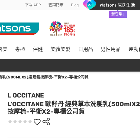
Watsons 屈氏生活
下載 APP
查詢門市
Blog
新登場!!
醫美
專櫃
保健
美體美髮
日用品
男性用品
運動
洗髮乳(500MLX2)送蓬鬆按摩梳-平衡X2-專櫃公司貨
L OCCITANE
L’OCCITANE 歐舒丹 經典草本洗髮乳(500mlX
按摩梳-平衡X2-專櫃公司貨