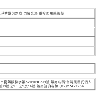
洗淨秀髮與頭皮 閃耀光澤 重拾柔順絲緞髮
:北市衛藥販松字第620101C611號 藥商名稱:台灣屈臣氏個人
之1、之2及14樓 藥商諮詢專線:(02)27421234