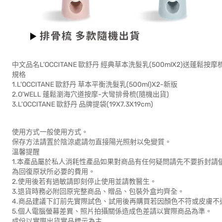
中文品名L’OCCITANE 歐舒丹 經典草本洗髮乳(500mlX2)送蓬鬆按
規格
1.L'OCCITANE 歐舒丹 草本平衡洗髮乳(500ml)X2-新版
2.O'WELL 蓬鬆瀏海穴道按摩-大彎排骨梳(隨機出貨)
3.L'OCCITANE 歐舒丹 品牌提袋(19X7.3X19cm)
使用方式一般使用方式。
保存方法請置於陰涼處請勿直接陽光照射以免變質。
溫馨提醒
1.本產品屬於私人消耗性產品如果對商品有任何疑問請先不要拆封
為回復原狀所必要的費用。
2.使用後若有過敏請即刻停止使用並請教醫生。
3.退貨時務必附回原完整商品、贈品、包裝外盒均齊全。
4.商品建議下訂前先實際試色、試用後再購買若因顏色不符或皮膚
5.個人電腦螢幕差異、照片拍攝關係造成色差請以實際商品為準。
成份以實際出貨實品標示為主