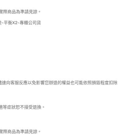
實際商品為準請見諒。
摩梳-平衡X2-專櫃公司貨
請儘速向客服反應以免影響您辦退的權益也可能依照損毀程度扣除
不適等症狀恕不接受退換。
實際商品為準請見諒。