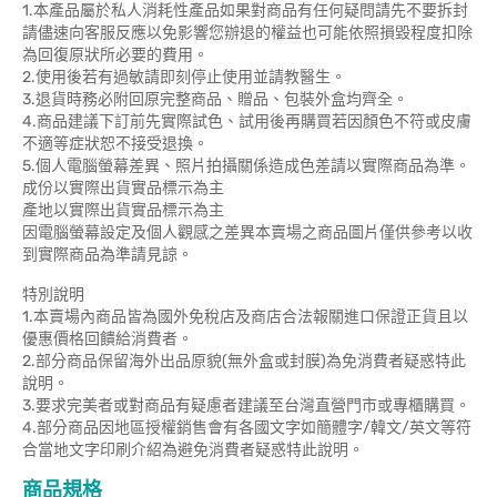
1.本產品屬於私人消耗性產品如果對商品有任何疑問請先不要拆封
請儘速向客服反應以免影響您辦退的權益也可能依照損毀程度扣除
為回復原狀所必要的費用。
2.使用後若有過敏請即刻停止使用並請教醫生。
3.退貨時務必附回原完整商品、贈品、包裝外盒均齊全。
4.商品建議下訂前先實際試色、試用後再購買若因顏色不符或皮膚
不適等症狀恕不接受退換。
5.個人電腦螢幕差異、照片拍攝關係造成色差請以實際商品為準。
成份以實際出貨實品標示為主
產地以實際出貨實品標示為主
因電腦螢幕設定及個人觀感之差異本賣場之商品圖片僅供參考以收
到實際商品為準請見諒。
特別說明
1.本賣場內商品皆為國外免稅店及商店合法報關進口保證正貨且以
優惠價格回饋給消費者。
2.部分商品保留海外出品原貌(無外盒或封膜)為免消費者疑惑特此
說明。
3.要求完美者或對商品有疑慮者建議至台灣直營門市或專櫃購買。
4.部分商品因地區授權銷售會有各國文字如簡體字/韓文/英文等符
合當地文字印刷介紹為避免消費者疑惑特此說明。
商品規格