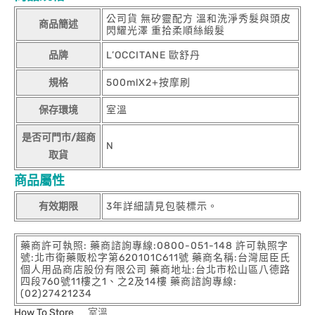
公司貨 無矽靈配方 溫和洗淨秀髮與頭皮
商品簡述
閃耀光澤 重拾柔順絲緞髮
品牌
L’OCCITANE 歐舒丹
規格
500mlX2+按摩刷
保存環境
室溫
是否可門市/超商
N
取貨
商品屬性
有效期限
3年詳細請見包裝標示。
藥商許可執照: 藥商諮詢專線:0800-051-148 許可執照字
號:北市衛藥販松字第620101C611號 藥商名稱:台灣屈臣氏
個人用品商店股份有限公司 藥商地址:台北市松山區八德路
四段760號11樓之1、之2及14樓 藥商諮詢專線:
(02)27421234
How To Store
室溫