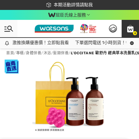
下載app最高回饋$350
本期活動詳情請點我
屈臣氏線上服務
0
激推換購優惠價！立即點我看
激推換購優惠價！立即點我看
下單選閃電送 1小時到貨！領神券
首頁
/
專櫃
/
身體保養
/
沐浴/髮類保養
/
L’OCCITANE 歐舒丹 經典草本洗髮乳