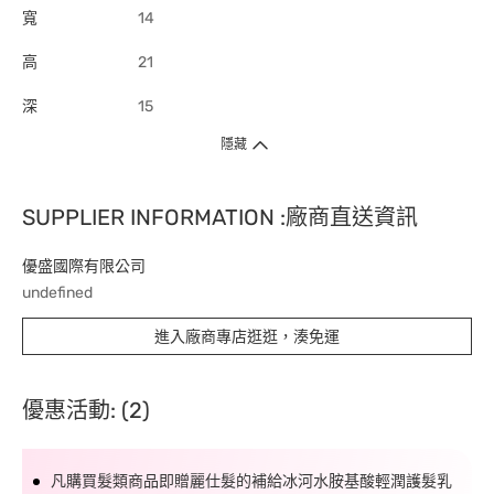
寬
14
高
21
深
15
隱藏
SUPPLIER INFORMATION :廠商直送資訊
優盛國際有限公司
undefined
進入廠商專店逛逛，湊免運
優惠活動: (2)
凡購買髮類商品即贈麗仕髮的補給冰河水胺基酸輕潤護髮乳