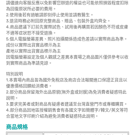
請儘速向客服反應以免影響您辦退的權益也可能依照損毀程度扣除
為回復原狀所必要的費用。
2.使用後若有過敏請即刻停止使用並請教醫生。
3.退貨時務必附回原完整商品、贈品、包裝外盒均齊全。
4.商品建議下訂前先實際試色、試用後再購買若因顏色不符或皮膚
不適等症狀恕不接受退換。
5.個人電腦螢幕差異、照片拍攝關係造成色差請以實際商品為準。
成份以實際出貨實品標示為主
產地以實際出貨實品標示為主
因電腦螢幕設定及個人觀感之差異本賣場之商品圖片僅供參考以收
到實際商品為準請見諒。
特別說明
1.本賣場內商品皆為國外免稅店及商店合法報關進口保證正貨且以
優惠價格回饋給消費者。
2.部分商品保留海外出品原貌(無外盒或封膜)為免消費者疑惑特此
說明。
3.要求完美者或對商品有疑慮者建議至台灣直營門市或專櫃購買。
4.部分商品因地區授權銷售會有各國文字如簡體字/韓文/英文等符
合當地文字印刷介紹為避免消費者疑惑特此說明。
商品規格