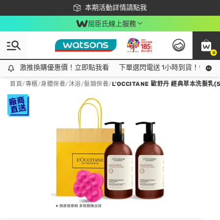
下載app最高回饋$350
本期活動詳情請點我
屈臣氏線上服務
0
激推換購優惠價！立即點我看
激推換購優惠價！立即點我看
下單選閃電送 1小時到貨！領神券
首頁
/
專櫃
/
身體保養
/
沐浴/髮類保養
/
L’OCCITANE 歐舒丹 經典草本洗髮乳