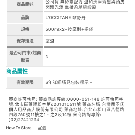
公司貨 無矽靈配方 溫和洗淨秀髮與頭皮
商品簡述
閃耀光澤 重拾柔順絲緞髮
品牌
L’OCCITANE 歐舒丹
規格
500mlx2+按摩刷+提袋
保存環境
室溫
是否可門市/超商
N
取貨
商品屬性
有效期限
3年詳細請見包裝標示。
藥商許可執照: 藥商諮詢專線:0800-051-148 許可執照字
號:北市衛藥販松字第620101C611號 藥商名稱:台灣屈臣氏
個人用品商店股份有限公司 藥商地址:台北市松山區八德路
四段760號11樓之1、之2及14樓 藥商諮詢專線:
(02)27421234
How To Store
室溫