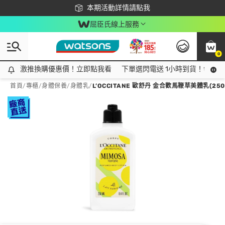
下載app最高回饋$350
本期活動詳情請點我
屈臣氏線上服務
0
激推換購優惠價！立即點我看
激推換購優惠價！立即點我看
下單選閃電送 1小時到貨！領神券
首頁
/
專櫃
/
身體保養
/
身體乳
/
L’OCCITANE 歐舒丹 金合歡馬鞭草美體乳(25