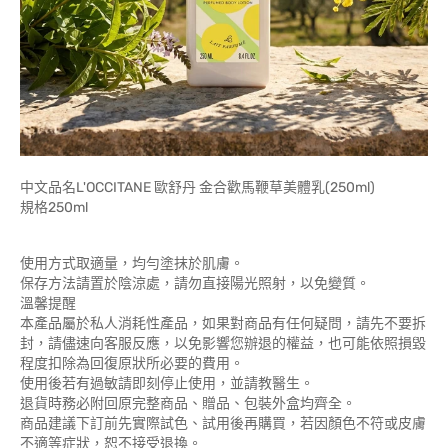
中文品名L'OCCITANE 歐舒丹 金合歡馬鞭草美體乳(250ml)
規格250ml
使用方式取適量，均勻塗抹於肌膚。
保存方法請置於陰涼處，請勿直接陽光照射，以免變質。
溫馨提醒
本產品屬於私人消耗性產品，如果對商品有任何疑問，請先不要拆
封，請儘速向客服反應，以免影響您辦退的權益，也可能依照損毀
程度扣除為回復原狀所必要的費用。
使用後若有過敏請即刻停止使用，並請教醫生。
退貨時務必附回原完整商品、贈品、包裝外盒均齊全。
商品建議下訂前先實際試色、試用後再購買，若因顏色不符或皮膚
不適等症狀，恕不接受退換。