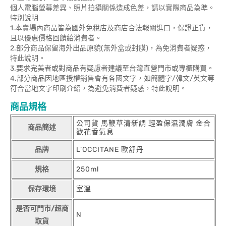
個人電腦螢幕差異、照片拍攝關係造成色差，請以實際商品為準。
特別說明
1.本賣場內商品皆為國外免稅店及商店合法報關進口，保證正貨，
且以優惠價格回饋給消費者。
2.部分商品保留海外出品原貌(無外盒或封膜)，為免消費者疑惑，
特此說明。
3.要求完美者或對商品有疑慮者建議至台灣直營門市或專櫃購買。
4.部分商品因地區授權銷售會有各國文字，如簡體字/韓文/英文等
符合當地文字印刷介紹，為避免消費者疑惑，特此說明。
商品規格
公司貨 馬鞭草清新調 輕盈保濕潤膚 金合
商品簡述
歡花香氣息
品牌
L’OCCITANE 歐舒丹
規格
250ml
保存環境
室溫
是否可門市/超商
N
取貨