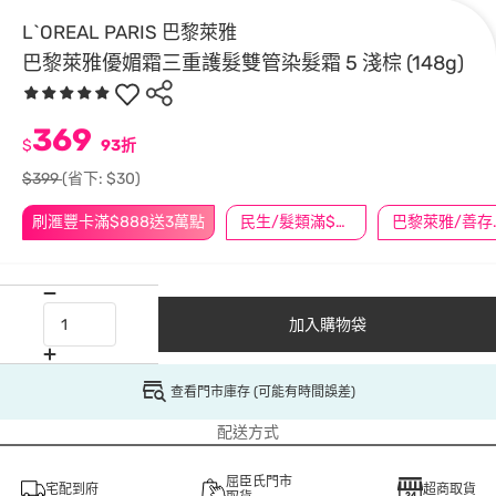
L`OREAL PARIS 巴黎萊雅
巴黎萊雅優媚霜三重護髮雙管染髮霜 5 淺棕 (148g)
369
$
93折
$399
(省下: $30)
刷滙豐卡滿$888送3萬點
民生/髮類滿$388送舒潔冰巾
巴黎萊雅/善存/
加入購物袋
查看門市庫存 (可能有時間誤差)
配送方式
屈臣氏門市
宅配到府
超商取貨