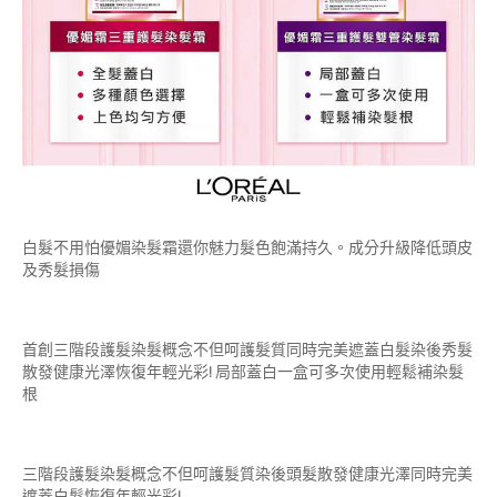
白髮不用怕優媚染髮霜還你魅力髮色飽滿持久。成分升級降低頭皮
及秀髮損傷
首創三階段護髮染髮概念不但呵護髮質同時完美遮蓋白髮染後秀髮
散發健康光澤恢復年輕光彩! 局部蓋白一盒可多次使用輕鬆補染髮
根
三階段護髮染髮概念不但呵護髮質染後頭髮散發健康光澤同時完美
遮蓋白髮恢復年輕光彩!