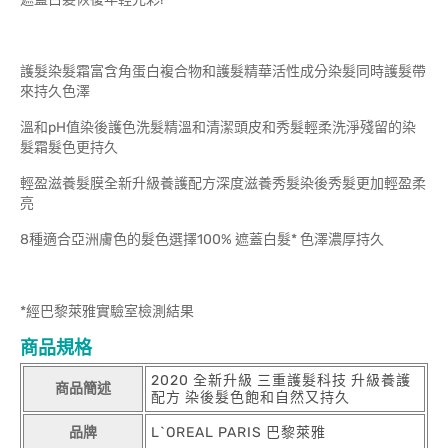
護髮染髮霜富含角蛋白複合物和護髮精華活性成分染髮同時護髮帶
來持久色澤
溫和pH值染後護色洗髮精溫和清潔頭皮和秀髮輕柔洗淨殘留的染
髮霜髮色更持久
輕盈滋養髮膜全新升級養護配方深度滋養秀髮染後秀髮更加輕盈柔
亮
8種適合亞洲膚色的髮色選擇100% 遮蓋白髮* 色澤濃厚持久
*經巴黎萊雅實驗室檢測結果
商品規格
2020 全新升級 三重護髮科技 升級養護
商品簡述
配方 染後髮色飽和自然又持久
品牌
L`OREAL PARIS 巴黎萊雅