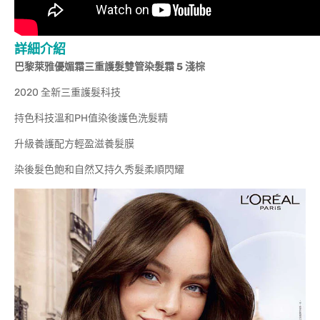
詳細介紹
巴黎萊雅優媚霜三重護髮雙管染髮霜 5 淺棕
2020 全新三重護髮科技
持色科技溫和PH值染後護色洗髮精
升級養護配方輕盈滋養髮膜
染後髮色飽和自然又持久秀髮柔順閃耀