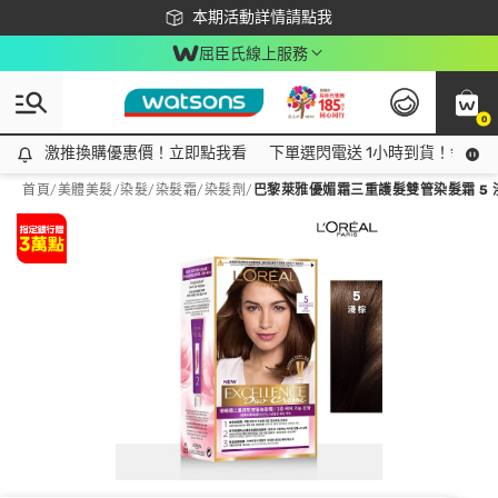
下載app最高回饋$350
本期活動詳情請點我
屈臣氏線上服務
0
激推換購優惠價！立即點我看
激推換購優惠價！立即點我看
下單選閃電送 1小時到貨！領神券
首頁
/
美體美髮
/
染髮
/
染髮霜/染髮劑
/
巴黎萊雅優媚霜三重護髮雙管染髮霜 5 淺棕