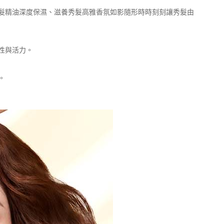
髮精油深度保濕、滋養秀髮高雅香氛如影隨形時時刻刻讓秀髮由
絲彈性與活力。
。