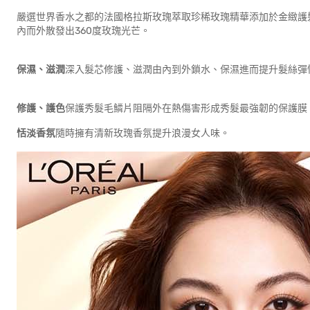
嚴選世界香水之都的法國格拉斯玫瑰萃取珍稀玫瑰精華添加於金緻護
內而外散發出360度玫瑰光芒。
保濕、滋潤
深入髮芯修護、滋潤由內到外鎖水、保濕進而提升髮
修護、護色
保護秀髮毛鱗片阻隔外在熱傷害形成秀髮最強韌的保護膜
恬淡香氛
隨時擁有清新玫瑰香氛提升浪漫女人味。