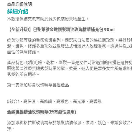
商品詳細說明
詳細介紹
本款環保補充包有助於減少包裝廢棄物產生。
【全新升級!】巴黎萊雅金緻護髮
媲美沙龍等級的香氛修護系列，嚴選來自法國的格拉斯玫瑰，將其珍
潤、護色、修護多重功效並散發法式恬淡迷人玫瑰香氛，透過沖洗式
面性的深層修護。
產品特色: 頭髮毛躁、乾枯、斷裂一直是女性時常遇到的困擾在選擇
飄逸著淡雅香氛讓秀髮時常閃耀、柔亮、迷人更是眾多女性所追求終
秀髮的所有期待。
第一支添加珍貴玫瑰精華護髮產品
5效合1 - 高保濕、高修護、高護色、高光澤、高
金緻護髮精油玫瑰精華(所有髮性適用)
添加珍稀格拉斯玫瑰精華於護髮精油保濕、滋潤、護色、修護多效合
擇。