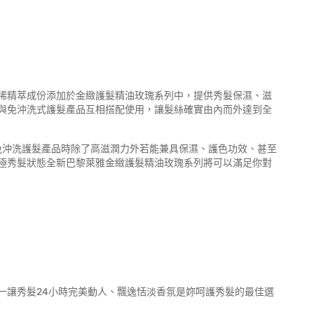
精油玫瑰精華補充包 90ml
稀精萃成份添加於金緻護髮精油玫瑰系列中，提供秀髮保濕、滋
與免沖洗式護髮產品互相搭配使用，讓髮絲確實由內而外達到全
免沖洗護髮產品時除了高滋潤力外若能兼具保濕、護色功效、甚至
極秀髮狀態全新巴黎萊雅金緻護髮精油玫瑰系列將可以滿足你對
香氛
一讓秀髮24小時完美動人、飄逸恬淡香氛是妳呵護秀髮的最佳選