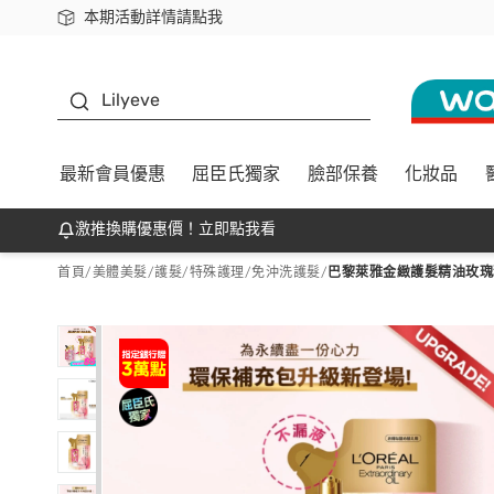
本期活動詳情請點我
下載app最高回饋$350
K beauty
Lilyeve
最新會員優惠
屈臣氏獨家
臉部保養
化妝品
激推換購優惠價！立即點我看
首頁
/
美體美髮
/
護髮/特殊護理
/
免沖洗護髮
/
巴黎萊雅金緻護髮精油玫瑰精