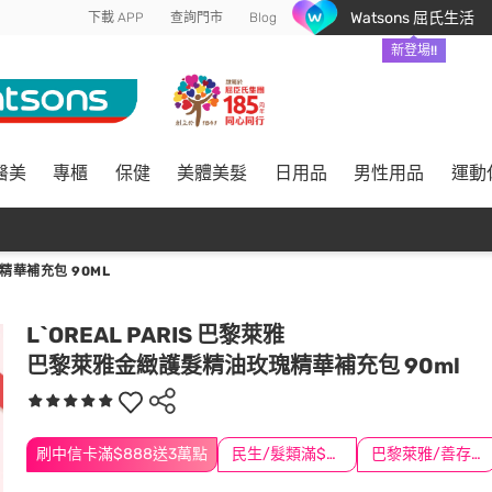
Watsons 屈氏生活
下載 APP
查詢門市
Blog
新登場!!
醫美
專櫃
保健
美體美髮
日用品
男性用品
運動
華補充包 90ML
L`OREAL PARIS 巴黎萊雅
巴黎萊雅金緻護髮精油玫瑰精華補充包 90ml
刷中信卡滿$888送3萬點
民生/髮類滿$388送舒潔冰巾
巴黎萊雅/善存/挺立/克補滿$1588折$100