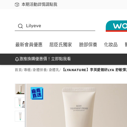
本期活動詳情請點我
下載app最高回饋$350
K beauty
Lilyeve
最新會員優惠
屈臣氏獨家
臉部保養
化妝品
激推換購優惠價！立即點我看
首頁
/
專櫃
/
身體保養
/
身體乳
/
【LYANATURE】李英愛親研LYA 舒敏彈