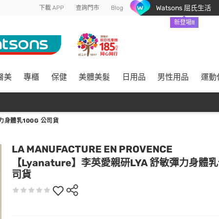
Watsons 屈氏生活
下載 APP
查詢門市
Blog
新登場!!
醫美
專櫃
保健
美體美髮
日用品
男性用品
運動
力身體乳100G 公司貨
LA MANUFACTURE EN PROVENCE
【Lyanature】李英愛親研LYA 舒敏彈力身體乳1
司貨