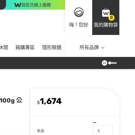
屈臣氏線上服務
0
嗨！您好
我的購物袋
休閒
箱購專區
隱形眼鏡
所有品牌
1,674
00g 公
$
數量