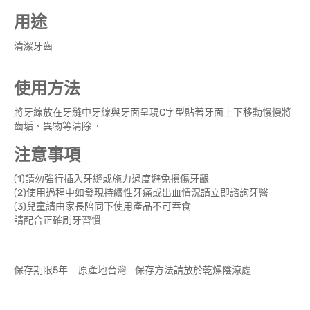
用途
清潔牙齒
使用方法
將牙線放在牙縫中牙線與牙面呈現C字型貼著牙面上下移動慢慢將
齒垢、異物等清除。
注意事項
(1)請勿強行插入牙縫或施力過度避免損傷牙齦
(2)使用過程中如發現持續性牙痛或出血情況請立即諮詢牙醫
(3)兒童請由家長陪同下使用產品不可吞食
請配合正確刷牙習慣
保存期限5年 原產地台灣 保存方法請放於乾燥陰涼處