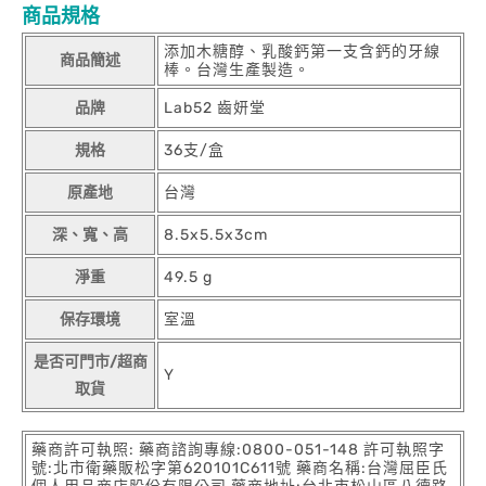
商品規格
添加木糖醇、乳酸鈣第一支含鈣的牙線
商品簡述
棒。台灣生產製造。
品牌
Lab52 齒妍堂
規格
36支/盒
原產地
台灣
深、寬、高
8.5x5.5x3cm
淨重
49.5 g
保存環境
室溫
是否可門市/超商
Y
取貨
藥商許可執照: 藥商諮詢專線:0800-051-148 許可執照字
號:北市衛藥販松字第620101C611號 藥商名稱:台灣屈臣氏