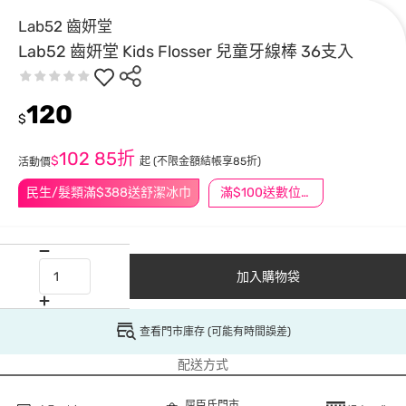
Lab52 齒妍堂
Lab52 齒妍堂 Kids Flosser 兒童牙線棒 36支入
120
$
102
85折
$
起
(不限金額結帳享85折)
活動價
民生/髮類滿$388送舒潔冰巾
滿$100送數位印花
加入購物袋
查看門市庫存 (可能有時間誤差)
配送方式
屈臣氏門市