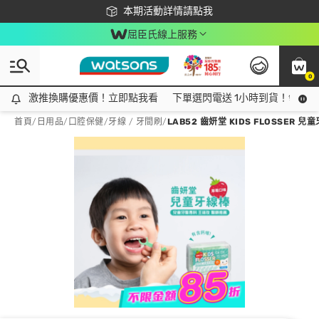
下載app最高回饋$350
本期活動詳情請點我
屈臣氏線上服務
0
激推換購優惠價！立即點我看
激推換購優惠價！立即點我看
下單選閃電送 1小時到貨！領神券
首頁
/
日用品
/
口腔保健
/
牙線 / 牙間刷
/
LAB52 齒妍堂 KIDS FLOSSER 兒