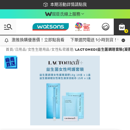
下載app最高回饋$350
本期活動詳情請點我
屈臣氏線上服務
0
激推換購優惠價！立即點我看
激推換購優惠價！立即點我看
下單選閃電送 1小時到貨！領神券
首頁
/
日用品
/
女性生理用品
/
女性私密護理
/
LACTOMEDI益生菌調理套裝(凝膠