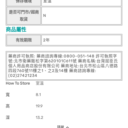
保存環境
室溫
是否可門市/超商
N
取貨
商品屬性
有效期限
2年
藥商許可執照: 藥商諮詢專線:0800-051-148 許可執照字
號:北市衛藥販松字第620101C611號 藥商名稱:台灣屈臣氏
個人用品商店股份有限公司 藥商地址:台北市松山區八德路
四段760號11樓之1、之2及14樓 藥商諮詢專線:
(02)27421234
How To Store
室溫
寬
8.1
高
19.9
深
13.2
隱藏