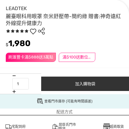
LEADTEK
麗臺眼科用眼罩 奈米舒壓帶-簡約綠 贈書:神奇遠紅
外線提升健康力
1,980
$
刷滙豐卡滿$888送3萬點
滿$100送數位印花
加入購物袋
查看門市庫存 (可能有時間誤差)
配送方式
屈臣氏門市
宅配到府
超商取貨
取貨