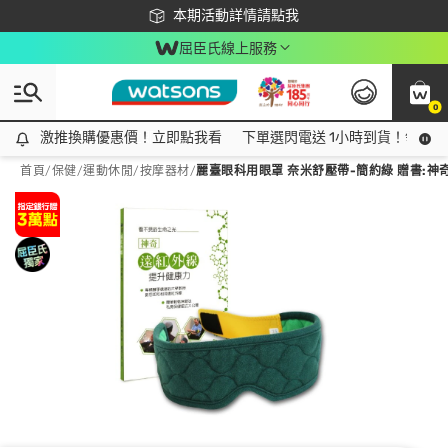
下載app最高回饋$350
本期活動詳情請點我
屈臣氏線上服務
0
激推換購優惠價！立即點我看
激推換購優惠價！立即點我看
下單選閃電送 1小時到貨！領神券
首頁
/
保健
/
運動休閒
/
按摩器材
/
麗臺眼科用眼罩 奈米舒壓帶-簡約綠 贈書: