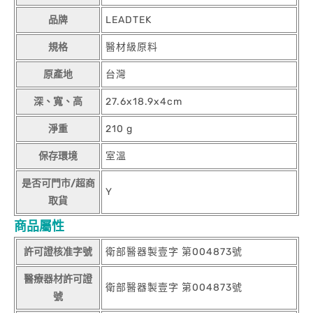
品牌
LEADTEK
規格
醫材級原料
原產地
台灣
深、寬、高
27.6x18.9x4cm
淨重
210 g
保存環境
室溫
是否可門市/超商
Y
取貨
商品屬性
許可證核准字號
衛部醫器製壹字 第004873號
醫療器材許可證
衛部醫器製壹字 第004873號
號