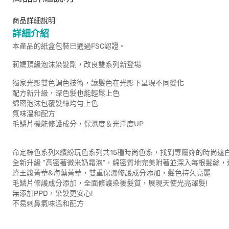
商品詳細說明
詳細介紹
本產品的紙盒包裝已通過FSC認證。
莉婕頂級泡沫染髮劑，改良雙系列新登場
獨家光影雙色調色技術，讓髮色在光影下呈現不同變化
配方新升級，深色髮也能輕鬆上色
綿密泡沫包覆髮絲均勻上色
氣味溫和配方
毛鱗片機能修護成分，保濕度＆光澤度UP
命定棕色系列X繽紛玩色系列共15種時尚色系，找到專屬妳的時尚遮
全新升級 “高密著微米奶霜泡”，綿密質地完美附著並深入每根髮絲，
蜂王漿菁華&海藻菁華，雙重保濕修護成分添加，髮色持久亮麗
毛鱗片修護成分添加，全面修護染後髮質，展現天使光亮澤髮!
無添加PPD，染髮更安心!
不易刺鼻氣味溫和配方