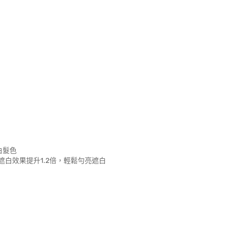
白髮色
遮白效果提升1.2倍，輕鬆勻亮遮白