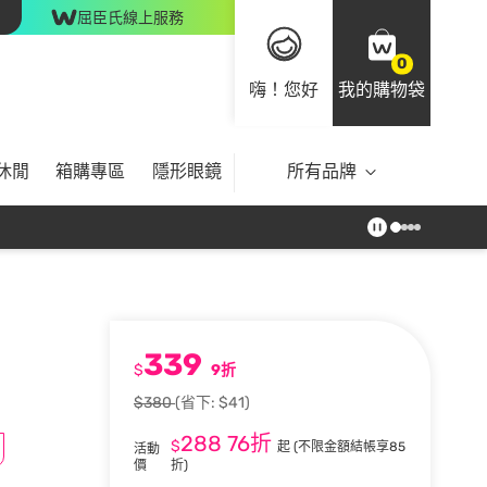
屈臣氏線上服務
0
嗨！您好
我的購物袋
休閒
箱購專區
隱形眼鏡
所有品牌
339
$
9折
$380
(省下: $41)
288
76折
$
起
(不限金額結帳享85
活動
價
折)