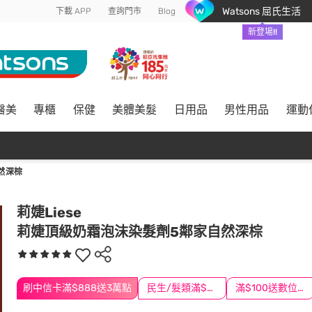
Watsons 屈氏生活
下載 APP
查詢門市
Blog
新登場!!
醫美
專櫃
保健
美體美髮
日用品
男性用品
運動
然深棕
莉婕Liese
莉婕頂級奶霜泡沫染髮劑5鄰家自然深棕
刷中信卡滿$888送3萬點
民生/髮類滿$388送舒潔冰巾
滿$100送數位印花