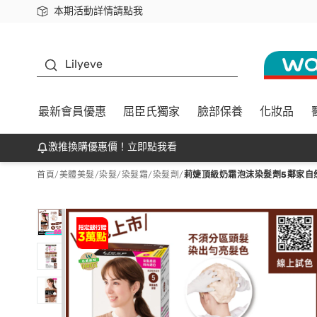
本期活動詳情請點我
下載app最高回饋$350
K beauty
Lilyeve
最新會員優惠
屈臣氏獨家
臉部保養
化妝品
激推換購優惠價！立即點我看
首頁
/
美體美髮
/
染髮
/
染髮霜/染髮劑
/
莉婕頂級奶霜泡沫染髮劑5鄰家自