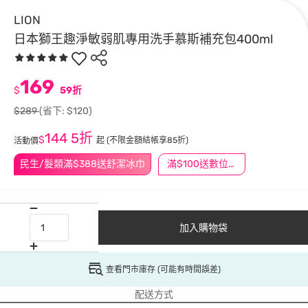
LION
日本獅王趣淨敏弱肌專用洗手慕斯補充包400ml
169
$
59折
$289
(省下: $120)
144
5折
$
起
(不限金額結帳享85折)
活動價
民生/髮類滿$388送舒潔冰巾
滿$100送數位印花
加入購物袋
查看門市庫存 (可能有時間誤差)
配送方式