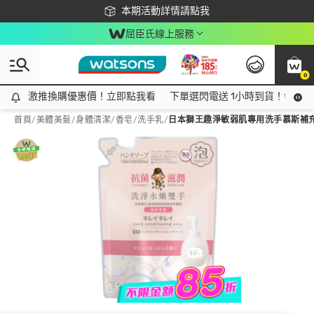
下載app最高回饋$350
本期活動詳情請點我
屈臣氏線上服務
0
激推換購優惠價！立即點我看
激推換購優惠價！立即點我看
下單選閃電送 1小時到貨！領神券
首頁
/
美體美髮
/
身體清潔
/
香皂/洗手乳
/
日本獅王趣淨敏弱肌專用洗手慕斯補充