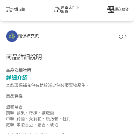
屈臣氏門市
宅配到府
超商取貨
取貨
環保補充包
商品詳細說明
商品詳細說明
詳細介紹
本款環保補充包有助於減少包裝廢棄物產生。
商品特性
溫和皂香
前味-蘋果、檸檬、紫羅蘭
中味-鈴蘭、茉莉花、康乃馨、牡丹
底味-零陵香豆、麝香、琥珀