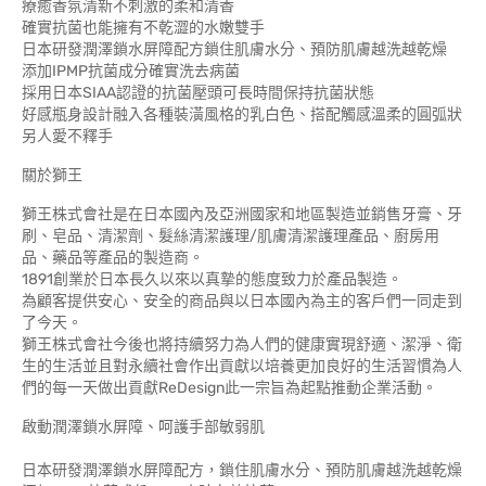
療癒香氛清新不刺激的柔和清香
確實抗菌也能擁有不乾澀的水嫩雙手
日本研發潤澤鎖水屏障配方鎖住肌膚水分、預防肌膚越洗越乾燥
添加IPMP抗菌成分確實洗去病菌
採用日本SIAA認證的抗菌壓頭可長時間保持抗菌狀態
好感瓶身設計融入各種裝潢風格的乳白色、搭配觸感溫柔的圓弧狀
另人愛不釋手
關於獅王
獅王株式會社是在日本國內及亞洲國家和地區製造並銷售牙膏、牙
刷、皂品、清潔劑、髮絲清潔護理/肌膚清潔護理產品、廚房用
品、藥品等產品的製造商。
1891創業於日本長久以來以真摯的態度致力於產品製造。
為顧客提供安心、安全的商品與以日本國內為主的客戶們一同走到
了今天。
獅王株式會社今後也將持續努力為人們的健康實現舒適、潔淨、衛
生的生活並且對永續社會作出貢獻以培養更加良好的生活習慣為人
們的每一天做出貢獻ReDesign此一宗旨為起點推動企業活動。
啟動潤澤鎖水屏障、呵護手部敏弱肌
日本研發潤澤鎖水屏障配方，鎖住肌膚水分、預防肌膚越洗越乾燥