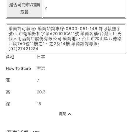
是否可門市/超商
Y
取貨
藥商許可執照: 藥商諮詢專線:0800-051-148 許可執照字
號:北市衛藥販松字第620101C611號 藥商名稱:台灣屈臣氏
個人用品商店股份有限公司 藥商地址:台北市松山區八德路
四段760號11樓之1、之2及14樓 藥商諮詢專線:
(02)27421234
產地
日本
How To Store
室溫
寬
7
高
20.3
深
15
隱藏