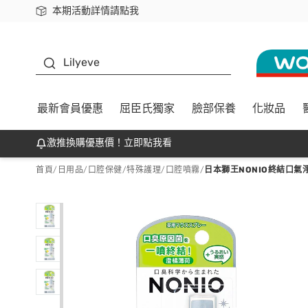
本期活動詳情請點我
下載app最高回饋$350
K beauty
Lilyeve
最新會員優惠
屈臣氏獨家
臉部保養
化妝品
激推換購優惠價！立即點我看
首頁
/
日用品
/
口腔保健
/
特殊護理/口腔噴霧
/
日本獅王NONIO終結口氣