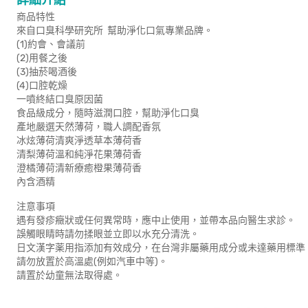
詳細介紹
商品特性
來自口臭科學研究所 幫助淨化口氣專業品牌。
(1)約會、會議前
(2)用餐之後
(3)抽菸喝酒後
(4)口腔乾燥
一噴終結口臭原因菌
食品級成分，隨時滋潤口腔，幫助淨化口臭
產地嚴選天然薄荷，職人調配香氛
冰炫薄荷清爽淨透草本薄荷香
清梨薄荷溫和純淨花果薄荷香
澄橘薄荷清新療癒橙果薄荷香
內含酒精
注意事項
遇有發疹癥狀或任何異常時，應中止使用，並帶本品向醫生求診。
誤觸眼睛時請勿揉眼並立即以水充分清洗。
日文漢字薬用指添加有效成分，在台灣非屬藥用成分或未達藥用標準
請勿放置於高溫處(例如汽車中等)。
請置於幼童無法取得處。