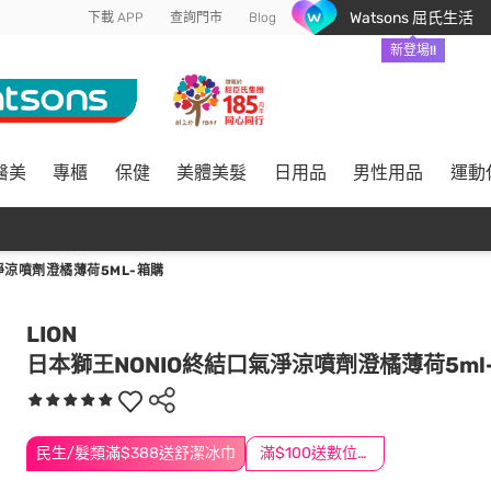
Watsons 屈氏生活
下載 APP
查詢門市
Blog
新登場!!
醫美
專櫃
保健
美體美髮
日用品
男性用品
運動
淨涼噴劑澄橘薄荷5ML-箱購
LION
日本獅王NONIO終結口氣淨涼噴劑澄橘薄荷5ml
民生/髮類滿$388送舒潔冰巾
滿$100送數位印花