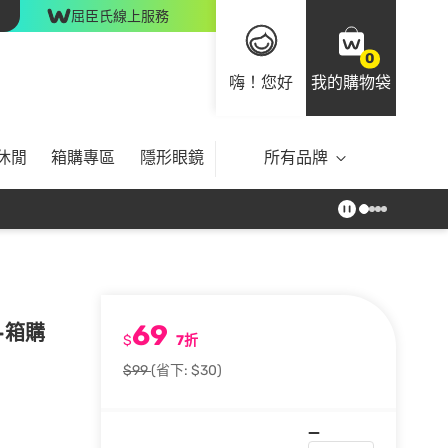
屈臣氏線上服務
0
嗨！您好
我的購物袋
休閒
箱購專區
隱形眼鏡
所有品牌
69
-箱購
$
7折
$99
(省下: $30)