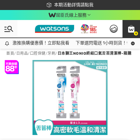
下載app最高回饋$350
本期活動詳情請點我
屈臣氏線上服務
0
激推換購優惠價！立即點我看
激推換購優惠價！立即點我看
下單選閃電送 1小時到貨！領神券
首頁
/
日用品
/
口腔保健
/
牙刷
/
日本獅王NONIO終結口氣舌苔清潔棒-箱購