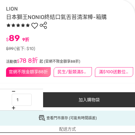
LION
日本獅王NONIO終結口氣舌苔清潔棒-箱購
89
$
9折
$99
(省下: $10)
78
8折
$
起
(官網不限金額享88折)
活動價
官網不限金額享88折
民生/髮類滿$388送舒潔冰巾
滿$100送數位印花
加入購物袋
查看門市庫存 (可能有時間誤差)
配送方式