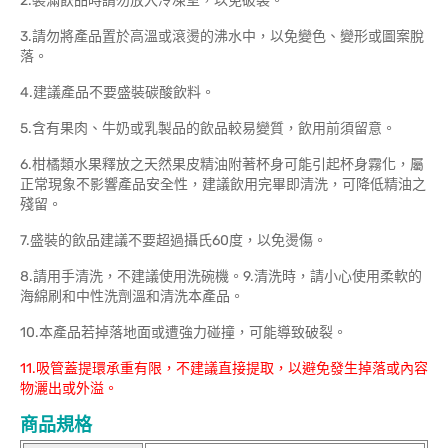
2.裝滿飲品時請勿放入冷凍室，以免破裂。
3.請勿將產品置於高溫或滾燙的沸水中，以免變色、變形或圖案脫
落。
4.建議產品不要盛裝碳酸飲料。
5.含有果肉、牛奶或乳製品的飲品較易變質，飲用前須留意。
6.柑橘類水果釋放之天然果皮精油附著杯身可能引起杯身霧化，屬
正常現象不影響產品安全性，建議飲用完畢即清洗，可降低精油之
殘留。
7.盛裝的飲品建議不要超過攝氏60度，以免燙傷。
8.請用手清洗，不建議使用洗碗機。9.清洗時，請小心使用柔軟的
海綿刷和中性洗劑溫和清洗本產品。
10.本產品若掉落地面或遭強力碰撞，可能導致破裂。
11.吸管蓋提環承重有限，不建議直接提取，以避免發生掉落或內容
物灑出或外溢。
商品規格