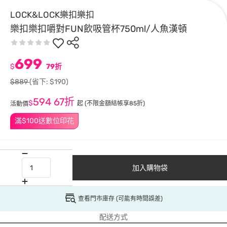
LOCK&LOCK樂扣樂扣
樂扣樂扣嚼對FUN飲吸管杯750ml/人魚漢頓
699
$
79折
$889
(省下: $190)
594
67折
$
起
(不限金額結帳享85折)
活動價
滿$100送數位印花
加入購物袋
查看門市庫存 (可能有時間誤差)
配送方式