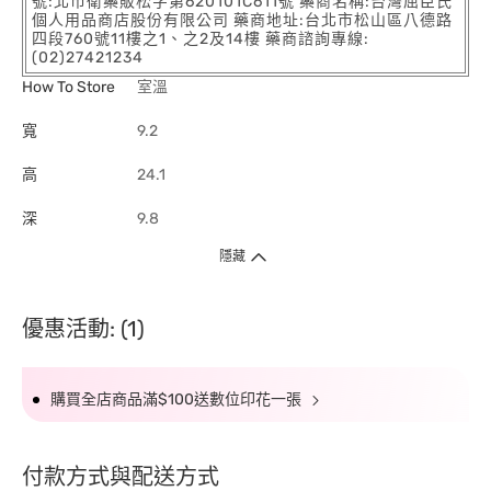
號:北市衛藥販松字第620101C611號 藥商名稱:台灣屈臣氏
個人用品商店股份有限公司 藥商地址:台北市松山區八德路
四段760號11樓之1、之2及14樓 藥商諮詢專線:
(02)27421234
How To Store
室溫
寬
9.2
高
24.1
深
9.8
隱藏
優惠活動: (1)
購買全店商品滿$100送數位印花一張
付款方式與配送方式