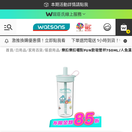
下載app最高回饋$350
本期活動詳情請點我
屈臣氏線上服務
0
激推換購優惠價！立即點我看
激推換購優惠價！立即點我看
下單選閃電送 1小時到貨！領神券
首頁
/
日用品
/
家用百貨
/
餐廚用品
/
樂扣樂扣嚼對FUN飲吸管杯750ML/人魚