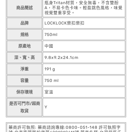
瓶身Tritan材質，安全無毒，不含雙酚
商品簡述
A，不易卡色卡味。輕盈跳色風格，味覺
視覺雙重享受。
品牌
LOCKLOCK樂扣樂扣
規格
750ml
原產地
中國
深、寬、高
9.8x9.2x24.1cm
淨重
191 g
容量
750 ml
保存環境
室溫
是否可門市/超商
Y
取貨
藥商許可執照: 藥商諮詢專線:0800-051-148 許可執照字