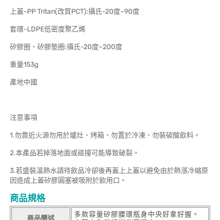
上蓋-PP Tritan(改質PCT):攝氏-20度~90度
套環-LDPE低密度聚乙烯
矽膠圈、矽膠墊圈:攝氏-20度~200度
重量153g
產地中國
注意事項
1.勿靠近火源勿用於爐灶、烤箱、勿置於冷凍、勿裝碳酸飲料。
2.本產品若掉落地面或碰撞可能導致破裂。
3.若盛裝溫熱水請待飲品冷卻後再蓋上上蓋以避免由於熱漲冷縮原
因造成上蓋矽膠圓塞被吸附於飲用口。
商品規格
多款容量矽膠腰環瓶身中央好拿好握。
商品簡述