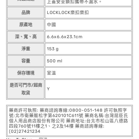
上蓋安全鎖扣攜帶不漏水。
品牌
LOCKLOCK樂扣樂扣
原產地
中國
深、寬、高
6.6x6.6x23.1cm
淨重
153 g
容量
500 ml
保存環境
室溫
是否可門市/超商
Y
取貨
藥商許可執照: 藥商諮詢專線:0800-051-148 許可執照字
號:北市衛藥販松字第620101C611號 藥商名稱:台灣屈臣氏
個人用品商店股份有限公司 藥商地址:台北市松山區八德路
四段760號11樓之1、之2及14樓 藥商諮詢專線:
(02)27421234