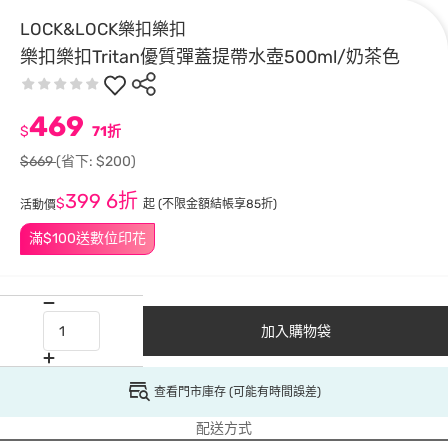
LOCK&LOCK樂扣樂扣
樂扣樂扣Tritan優質彈蓋提帶水壺500ml/奶茶色
469
$
71折
$669
(省下: $200)
399
6折
$
起
(不限金額結帳享85折)
活動價
滿$100送數位印花
加入購物袋
查看門市庫存 (可能有時間誤差)
配送方式