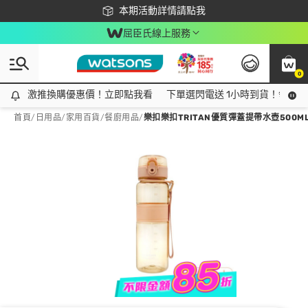
下載app最高回饋$350
本期活動詳情請點我
屈臣氏線上服務
0
激推換購優惠價！立即點我看
激推換購優惠價！立即點我看
下單選閃電送 1小時到貨！領神券
首頁
/
日用品
/
家用百貨
/
餐廚用品
/
樂扣樂扣TRITAN優質彈蓋提帶水壺500M