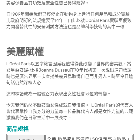
美容保養品其功效及安全性皆已獲得驗證。
自1989年開始我們已經停止在動物身上進行任何產品和成分實驗
比政府明訂的法規還要早14年。自此以後L’Oréal Paris實驗室便致
力開發替代性的安全測試方法這也是品牌科學技術的其中一環。
美麗賦權
L’Oréal Paris以五字箴言因爲我值得從此改變了世界的審美觀。當
女星喬安妮·杜梭Joanna Dussau在70年代初第一次說出這句標語
時也是廣告界第一次宣揚美麗只爲取悅自己而非男人。時至今日這
句話仍然深植人心。
這句標語成為一股號召力表現出女性社會地位的轉變。
今天我們仍然不斷鼓勵女性成就自我價值。 L’Oréal Paris的代言人
皆代表掌控自我身分的力量每一位品牌代言人都是女性力量的典範
激勵我們在日常生活中一展長才。
商品規格
全新 微晶霜!! 高濃度! 50倍淨亮白微晶，