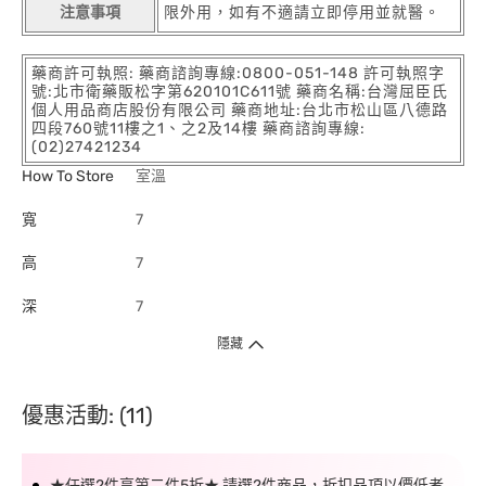
注意事項
限外用，如有不適請立即停用並就醫。
藥商許可執照: 藥商諮詢專線:0800-051-148 許可執照字
號:北市衛藥販松字第620101C611號 藥商名稱:台灣屈臣氏
個人用品商店股份有限公司 藥商地址:台北市松山區八德路
四段760號11樓之1、之2及14樓 藥商諮詢專線:
(02)27421234
How To Store
室溫
寬
7
高
7
深
7
隱藏
優惠活動: (11)
★任選2件享第二件5折★ 請選2件商品，折扣品項以價低者