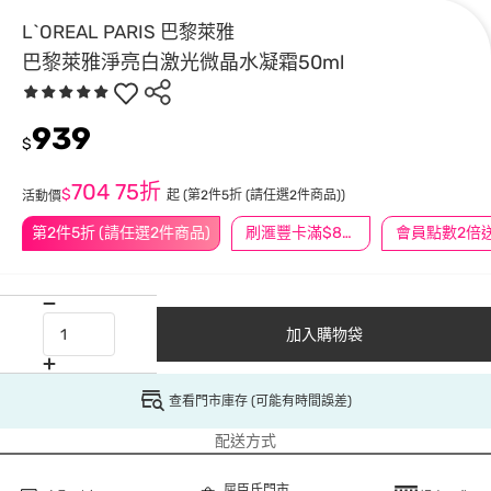
L`OREAL PARIS 巴黎萊雅
巴黎萊雅淨亮白激光微晶水凝霜50ml
939
$
704
75折
$
起
(第2件5折 (請任選2件商品))
活動價
第2件5折 (請任選2件商品)
刷滙豐卡滿$888送3萬點
會員點數2倍
加入購物袋
查看門市庫存 (可能有時間誤差)
配送方式
屈臣氏門市