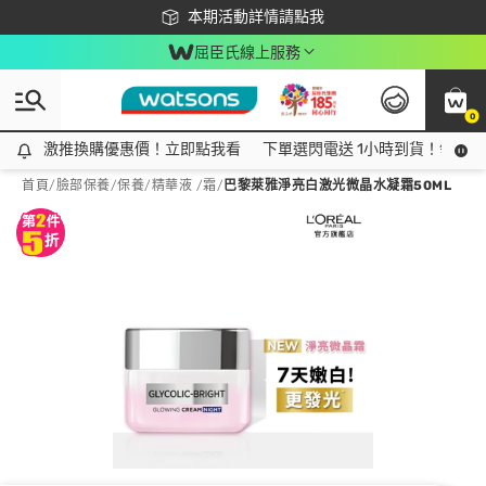
下載app最高回饋$350
本期活動詳情請點我
屈臣氏線上服務
0
激推換購優惠價！立即點我看
激推換購優惠價！立即點我看
下單選閃電送 1小時到貨！領神券
首頁
/
臉部保養
/
保養
/
精華液 /霜
/
巴黎萊雅淨亮白激光微晶水凝霜50ML