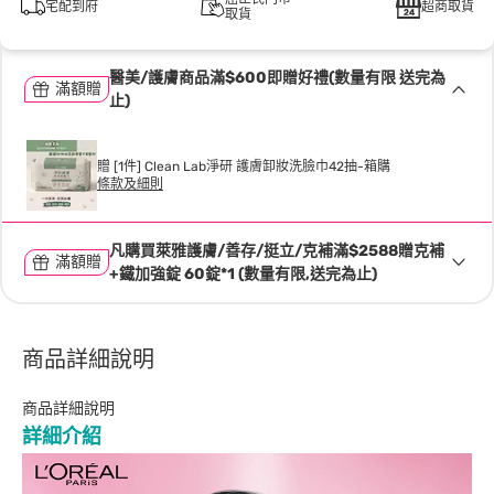
宅配到府
超商取貨
取貨
醫美/護膚商品滿$600即贈好禮(數量有限 送完為
滿額贈
止)
贈 [1件] Clean Lab淨研 護膚卸妝洗臉巾42抽-箱購
條款及細則
凡購買萊雅護膚/善存/挺立/克補滿$2588贈克補
滿額贈
+鐵加強錠 60錠*1 (數量有限,送完為止)
商品詳細說明
商品詳細說明
詳細介紹