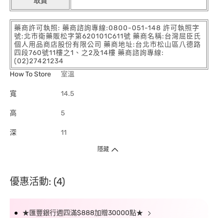
取貨
藥商許可執照: 藥商諮詢專線:0800-051-148 許可執照字
號:北市衛藥販松字第620101C611號 藥商名稱:台灣屈臣氏
個人用品商店股份有限公司 藥商地址:台北市松山區八德路
四段760號11樓之1、之2及14樓 藥商諮詢專線:
(02)27421234
How To Store
室溫
寬
14.5
高
5
深
11
隱藏
優惠活動: (4)
★匯豐銀行週四滿$888加贈30000點★