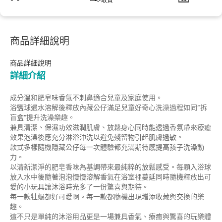
取貨
商品詳細說明
商品詳細說明
詳細介紹
成分溫和肥皂味香氣不刺鼻適合兒童及家庭使用。
浴鹽球遇水溶解後釋放內藏公仔滿足兒童好奇心洗澡過程如同“拆
盲盒”提升洗澡樂趣。
兼具清潔、保濕功效滋潤肌膚、放鬆身心同時能透過香氛帶來療癒
效果泡澡後應充分淋浴沖洗以避免殘留物引起肌膚過敏。
款式多樣隨機隱藏公仔每一次體驗都充滿期待感提高孩子洗澡動
力。
以清新潔淨的肥皂香味為基調帶來最純粹的放鬆感受。每顆入浴球
放入水中後隨著泡泡慢慢溶解香氣在浴室裡蔓延同時隨機釋放出可
愛的小玩具讓沐浴時光多了一份驚喜與期待。
每一款牡蠣都好可愛啊。每一款都隨機出現增添收藏與交換的樂
趣。
這不只是單純的沐浴用品更是一場兼具香氣、療癒與驚喜的玩樂體