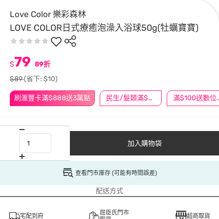
Love Color 樂彩森林
LOVE COLOR日式療癒泡澡入浴球50g(牡蠣寶寶)
79
$
89折
$89
(省下: $10)
刷滙豐卡滿$888送3萬點
民生/髮類滿$388送舒潔冰巾
滿$100
加入購物袋
查看門市庫存 (可能有時間誤差)
配送方式
屈臣氏門市
宅配到府
超商取貨