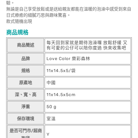
驗。
無論是自己享受放鬆或是送給親友都能在溫暖的泡澡中感受到來自
日式療癒的細膩巧思與趣味驚喜。
款式隨機出現
商品規格
每天回到家就是期待泡澡囉 放鬆舒緩 又
商品簡述
有可愛的公仔可以陪你度過 快來收集吧
品牌
Love Color 樂彩森林
規格
11x14.5x5/袋
原產地
中國
深、寬、高
11x14.5x5cm
淨重
50 g
保存環境
室溫
是否可門市/超商
Y