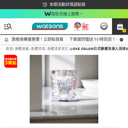
下載app最高回饋$350
本期活動詳情請點我
屈臣氏線上服務
0
激推換購優惠價！立即點我看
激推換購優惠價！立即點我看
下單選閃電送 1小時到貨！領神券
首頁
/
美體美髮
/
身體清潔
/
身體清潔其它
/
LOVE COLOR日式療癒泡澡入浴球5