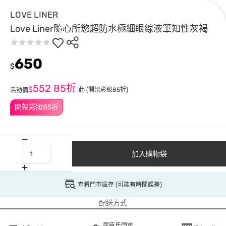
LOVE LINER
Love Liner隨心所慾超防水極細眼線液筆知性灰褐
650
$
552
85折
$
起
(開架彩妝85折)
活動價
開架彩妝85折
加入購物袋
查看門市庫存 (可能有時間誤差)
配送方式
屈臣氏門市