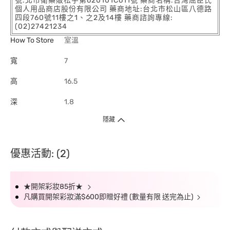
號:北市衛藥販松字第620101C611號 藥商名稱:台灣屈臣氏
個人用品商店股份有限公司 藥商地址:台北市松山區八德路
四段760號11樓之1、之2及14樓 藥商諮詢專線:
(02)27421234
How To Store
室溫
寬
7
高
16.5
深
1.8
隱藏
優惠活動: (2)
★開架彩妝85折★
凡購買開架彩妝滿$600即贈好禮 (數量有限 送完為止)