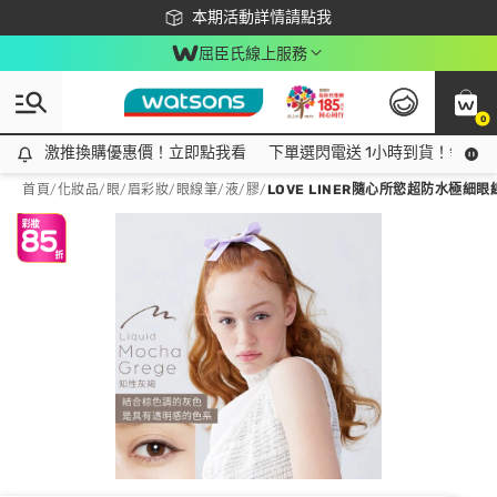
下載app最高回饋$350
本期活動詳情請點我
屈臣氏線上服務
0
激推換購優惠價！立即點我看
激推換購優惠價！立即點我看
下單選閃電送 1小時到貨！領神券
首頁
/
化妝品
/
眼/眉彩妝
/
眼線筆/液/膠
/
LOVE LINER隨心所慾超防水極細