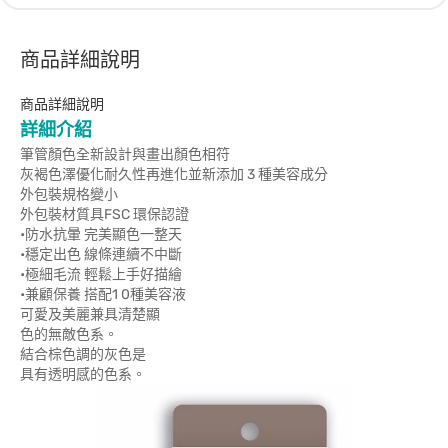
商品詳細說明
商品詳細說明
詳細介紹
筆管顏色全新設計與畫出顏色相符
灰褐色澤優化耐久性再進化並新添加 3 種美容成分
外包裝規格變小
外包裝材質具FSC 環保認證
•防水抗暈 完美顯色一整天
•穩定出色 線條連續不中斷
•極細毛流 輕鬆上手好描繪
•兼顧保養 搭配1 0種美容液
可愛及美麗兼具清楚顯
色的無敵色系。
結合棕色調的灰色是
具有透明感的色系。