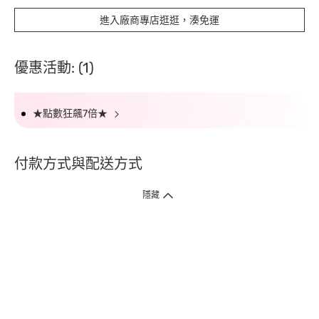
進入廠商專店逛逛，湊免運
優惠活動: (1)
★點數狂飆7倍★
付款方式與配送方式
隱藏