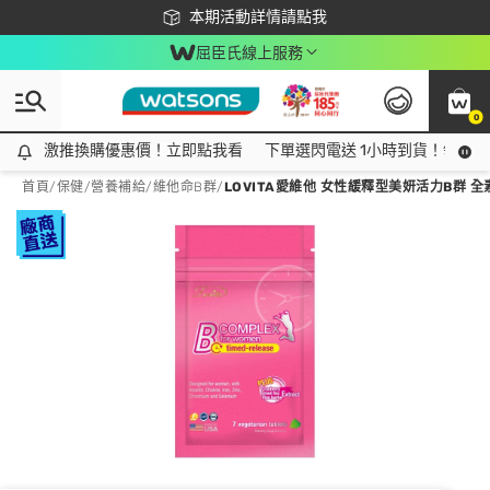
下載app最高回饋$350
本期活動詳情請點我
屈臣氏線上服務
0
激推換購優惠價！立即點我看
激推換購優惠價！立即點我看
下單選閃電送 1小時到貨！領神券
首頁
/
保健
/
營養補給
/
維他命B群
/
LOVITA愛維他 女性緩釋型美妍活力B群 全