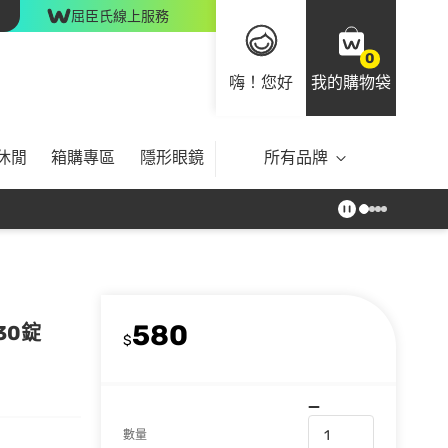
屈臣氏線上服務
0
嗨！您好
我的購物袋
休閒
箱購專區
隱形眼鏡
所有品牌
580
30錠
$
數量