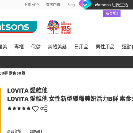
Watsons 屈氏生活
下載 APP
查詢門市
Blog
新登場!!
醫美
專櫃
保健
美體美髮
日用品
男性用品
運動
力B群 素食30錠
LOVITA 愛維他
LOVITA 愛維他 女性新型緩釋美妍活力B群 素食
商品貨號
239681