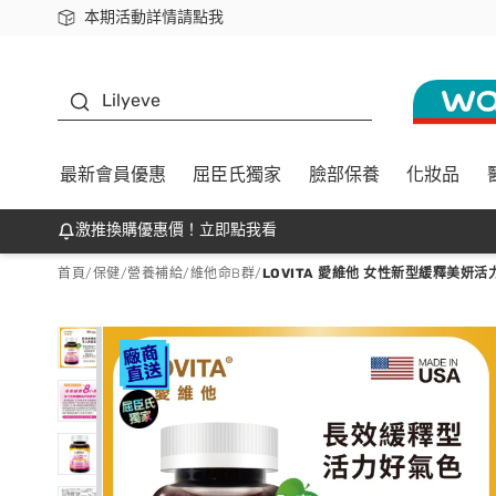
本期活動詳情請點我
下載app最高回饋$350
K beauty
Lilyeve
最新會員優惠
屈臣氏獨家
臉部保養
化妝品
激推換購優惠價！立即點我看
首頁
/
保健
/
營養補給
/
維他命B群
/
LOVITA 愛維他 女性新型緩釋美妍活