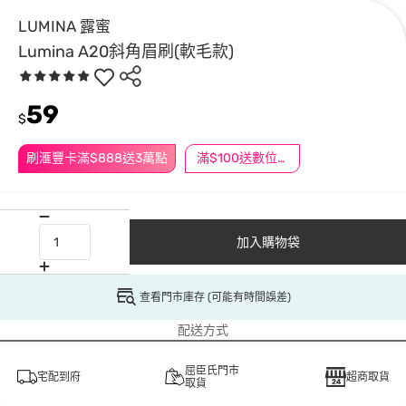
LUMINA 露蜜
Lumina A20斜角眉刷(軟毛款)
59
$
刷滙豐卡滿$888送3萬點
滿$100送數位印花
加入購物袋
查看門市庫存 (可能有時間誤差)
配送方式
屈臣氏門市
宅配到府
超商取貨
取貨