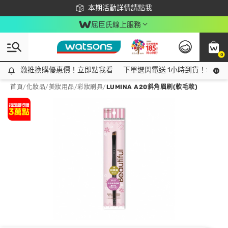
下載app最高回饋$350
本期活動詳情請點我
屈臣氏線上服務
0
激推換購優惠價！立即點我看
激推換購優惠價！立即點我看
下單選閃電送 1小時到貨！領神券
首頁
/
化妝品
/
美妝用品
/
彩妝刷具
/
LUMINA A20斜角眉刷(軟毛款)