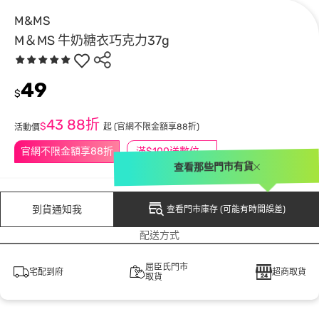
M&MS
M＆MS 牛奶糖衣巧克力37g
49
$
43
88折
$
起
(官網不限金額享88折)
活動價
官網不限金額享88折
滿$100送數位印花
查看那些門市有貨
到貨通知我
查看門市庫存 (可能有時間誤差)
配送方式
屈臣氏門市
宅配到府
超商取貨
取貨