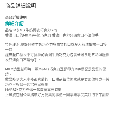
商品詳細說明
商品詳細說明
詳細介紹
品名:M＆MS 牛奶糖衣巧克力37g
香濃可口的M&Ms牛奶巧克力 香濃巧克力只融你口不溶你手
特色:彩色糖殼包覆牛奶巧克力多層次的口感令人無法抵擋一口接
一口
經典脆口糖衣不可抗拒的香濃牛奶巧克力包裹著可食用五彩薄脆糖
衣只溶你口不溶你手。
M&M造型刻印每一顆M&M's巧克力豆都印有M字標記是品質的保
證。
歡樂時刻大人小孩都喜愛的可口甜品每位趣味就是要跟你打成一片
巧克里與您一起宅在家追劇
MARS巧克力與你一起歡慶重要時刻。
上班族在辦公室攜帶好方便與同事們一同享樂享受美好的下午甜點