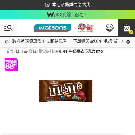
下載app最高回饋$350
本期活動詳情請點我
屈臣氏線上服務
0
激推換購優惠價！立即點我看
激推換購優惠價！立即點我看
下單選閃電送 1小時到貨！領神券
首頁
/
日用品
/
食品
/
零食飲料
/
M＆MS 牛奶糖衣巧克力37G