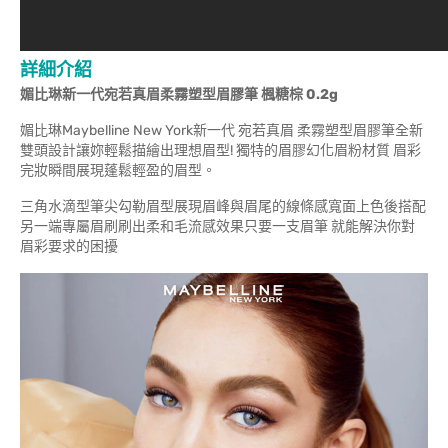
詳細介紹
媚比琳新一代宛若真眉柔霧塑型眉膠筆 楓糖棕 0.2g
媚比琳Maybelline New York新一代 宛若真眉 柔霧塑型眉膠筆全新
雙頭設計讓妳輕鬆描繪出理想眉型! 獨特的眉膠幻化眉粉材質 眉彩
完妝瞬間展現蓬鬆輕盈的眉型。
三角水滴型筆尖勾勒眉型展現眉峰與眉尾的線條感寬面上色後搭配
另一端專屬眉刷刷出柔和毛流感效果只要一支眉筆 就能解決你對
眉彩要求的困擾