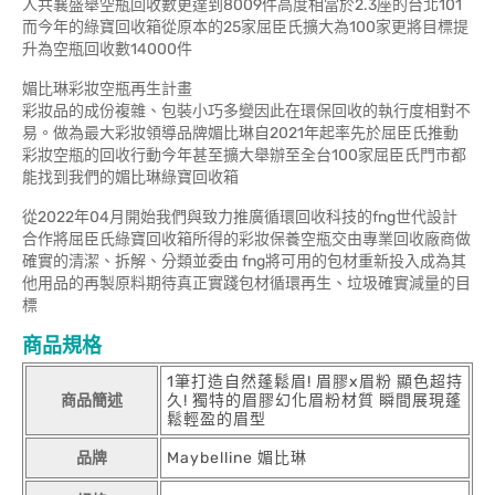
人共襄盛舉空瓶回收數更達到8009件高度相當於2.3座的台北101
而今年的綠寶回收箱從原本的25家屈臣氏擴大為100家更將目標提
升為空瓶回收數14000件
媚比琳彩妝空瓶再生計畫
彩妝品的成份複雜、包裝小巧多變因此在環保回收的執行度相對不
易。做為最大彩妝領導品牌媚比琳自2021年起率先於屈臣氏推動
彩妝空瓶的回收行動今年甚至擴大舉辦至全台100家屈臣氏門市都
能找到我們的媚比琳綠寶回收箱
從2022年04月開始我們與致力推廣循環回收科技的fng世代設計
合作將屈臣氏綠寶回收箱所得的彩妝保養空瓶交由專業回收廠商做
確實的清潔、拆解、分類並委由 fng將可用的包材重新投入成為其
他用品的再製原料期待真正實踐包材循環再生、垃圾確實減量的目
標
商品規格
1筆打造自然蓬鬆眉! 眉膠x眉粉 顯色超持
商品簡述
久! 獨特的眉膠幻化眉粉材質 瞬間展現蓬
鬆輕盈的眉型
品牌
Maybelline 媚比琳