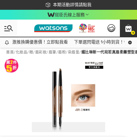
下載app最高回饋$350
本期活動詳情請點我
屈臣氏線上服務
0
激推換購優惠價！立即點我看
激推換購優惠價！立即點我看
下單選閃電送 1小時到貨！領神券
首頁
/
化妝品
/
眼/眉彩妝
/
眉筆/眉粉/染眉膏
/
媚比琳新一代宛若真眉柔霧塑型眉膠