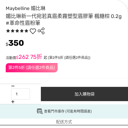
Maybelline 媚比琳
媚比琳新一代宛若真眉柔霧塑型眉膠筆 楓糖棕 0.2g
#革命性眉粉筆
350
$
262
75折
$
起
(第2件5折 (請任選2件商品))
活動價
第2件5折 (請任選2件商品)
加入購物袋
查看門市庫存 (可能有時間誤差)
配送方式