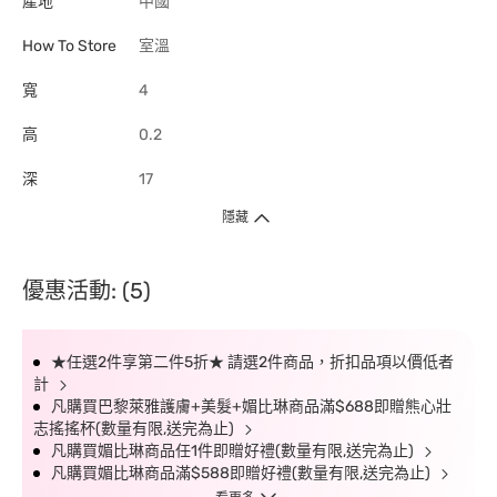
產地
中國
How To Store
室溫
寬
4
高
0.2
深
17
隱藏
優惠活動: (5)
★任選2件享第二件5折★ 請選2件商品，折扣品項以價低者
計
凡購買巴黎萊雅護膚+美髮+媚比琳商品滿$688即贈熊心壯
志搖搖杯(數量有限,送完為止)
凡購買媚比琳商品任1件即贈好禮(數量有限,送完為止)
凡購買媚比琳商品滿$588即贈好禮(數量有限,送完為止)