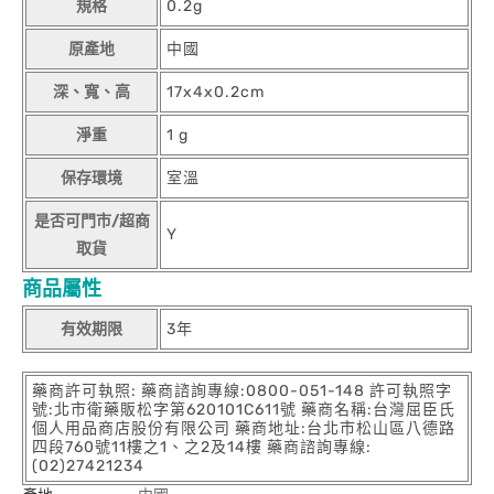
規格
0.2g
原產地
中國
深、寬、高
17x4x0.2cm
淨重
1 g
保存環境
室溫
是否可門市/超商
Y
取貨
商品屬性
有效期限
3年
藥商許可執照: 藥商諮詢專線:0800-051-148 許可執照字
號:北市衛藥販松字第620101C611號 藥商名稱:台灣屈臣氏
個人用品商店股份有限公司 藥商地址:台北市松山區八德路
四段760號11樓之1、之2及14樓 藥商諮詢專線:
(02)27421234