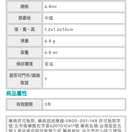
規格
6.8ml
原產地
中國
深、寬、高
1.2x1.2x13cm
淨重
6.8 g
容量
6.8 ml
保存環境
室溫
是否可門市/超商
Y
取貨
商品屬性
有效期限
3年
藥商許可執照: 藥商諮詢專線:0800-051-148 許可執照字
號:北市衛藥販松字第620101C611號 藥商名稱:台灣屈臣氏
個人用品商店股份有限公司 藥商地址:台北市松山區八德路