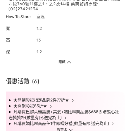
四段760號11樓之1、之2及14樓 藥商諮詢專線:
(02)27421234
How To Store
室溫
寬
1.2
高
13
深
1.2
隱藏
優惠活動: (6)
★開架彩妝指定品牌2件77折★
★開架彩妝85折★
凡購買巴黎萊雅護膚+美髮+媚比琳商品滿$688即贈熊心壯
志搖搖杯(數量有限,送完為止)
凡購買媚比琳商品任1件即贈好禮(數量有限,送完為止)
看更多