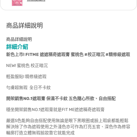
商品詳細說明
商品詳細說明
詳細介紹
新色上市! FITME 遮遮稱奇遮瑕膏 蜜桃色 #校正暗沉 #精修級遮瑕
NEW! 蜜桃色 校正暗沉
輕盈服貼! 精修級遮瑕
勻膚超無瑕 全日不卡紋
開架銷售NO.1遮瑕膏 保濕不卡紋 五色隨心所欲、自由搭配
穩坐開架銷售NO.1遮瑕膏就是FIT ME遮遮稱奇遮瑕膏
嚴選5色能夠自由搭配使用無論是眼下黑眼圈或臉上瑕疵都能輕鬆
解決除了作為遮瑕使用之外淺色亦可作為打亮五官、深色作為修容
輪廓打造立體無瑕臉妝靠它就能完成