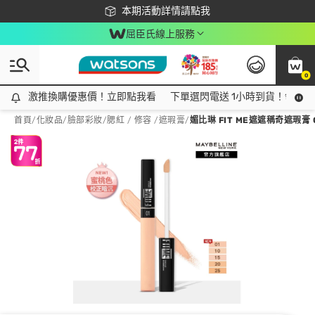
下載app最高回饋$350
本期活動詳情請點我
屈臣氏線上服務
0
激推換購優惠價！立即點我看
激推換購優惠價！立即點我看
下單選閃電送 1小時到貨！領神券
首頁
/
化妝品
/
臉部彩妝
/
腮紅 / 修容 /遮瑕膏
/
媚比琳 FIT ME遮遮稱奇遮瑕膏 