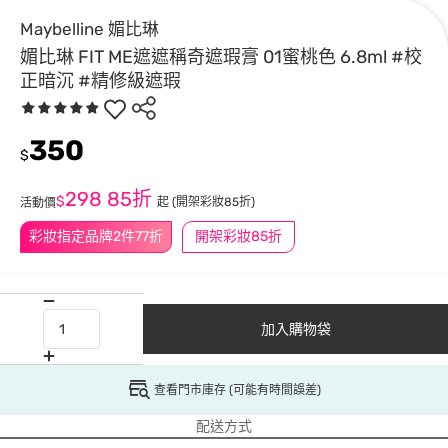
Maybelline 媚比琳
媚比琳 FIT ME遮遮稱奇遮瑕膏 01蜜桃色 6.8ml #校
正暗沉 #精修級遮瑕
350
$
298
85折
$
起
(開架彩妝85折)
活動價
彩妝指定品牌2件77折
開架彩妝85折
加入購物袋
查看門市庫存 (可能有時間誤差)
配送方式