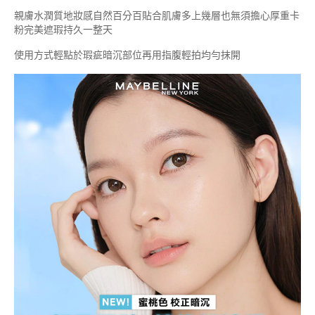
親膚水潤質地妝感自然百分百貼合肌膚多上幾層也無須擔心厚重卡
粉完美遮瑕持久一整天
使用方式輕點於瑕疵暗沉部位再用指腹輕拍均勻抹開