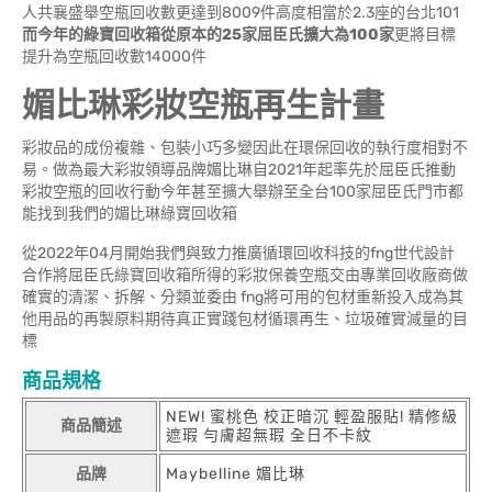
人共襄盛舉空瓶回收數更達到8009件高度相當於2.3座的台北101
而今年的綠寶回收箱從原本的
25家屈臣氏擴大為100家
更將目標
提升為空瓶回收數14000件
媚比琳彩妝空瓶再生計畫
彩妝品的成份複雜、包裝小巧多變因此在環保回收的執行度相對不
易。做為最大彩妝領導品牌媚比琳自2021年起率先於屈臣氏推動
彩妝空瓶的回收行動今年甚至擴大舉辦至全台100家屈臣氏門市都
能找到我們的媚比琳綠寶回收箱
從2022年04月開始我們與致力推廣循環回收科技的fng世代設計
合作將屈臣氏綠寶回收箱所得的彩妝保養空瓶交由專業回收廠商做
確實的清潔、拆解、分類並委由 fng將可用的包材重新投入成為其
他用品的再製原料期待真正實踐包材循環再生、垃圾確實減量的目
標
商品規格
NEW! 蜜桃色 校正暗沉 輕盈服貼! 精修級
商品簡述
遮瑕 勻膚超無瑕 全日不卡紋
品牌
Maybelline 媚比琳