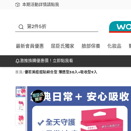
本期活動詳情請點我
下載app最高回饋$350
善存
第2件5折
最新會員優惠
屈臣氏獨家
臉部保養
化妝品
激推換購優惠價！立即點我看
首頁
/
優若美痘痘貼綜合型 薄透型30入+吸收型9入