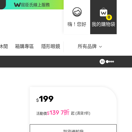
屈臣氏線上服務
0
嗨！您好
我的購物袋
休閒
箱購專區
隱形眼鏡
所有品牌
199
$
139
7折
$
起
(清貨7折)
活動價
到貨通知我