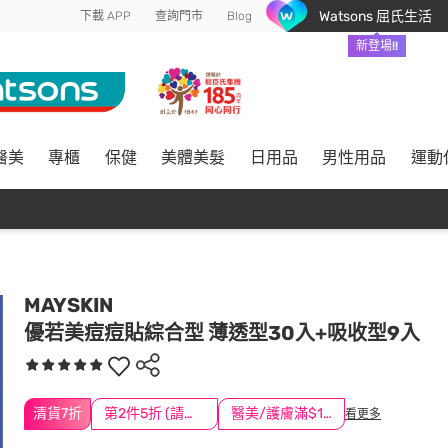
Watsons 屈氏生活
下載 APP
查詢門市
Blog
新登場!!
醫美
專櫃
保健
美體美髮
日用品
男性用品
運動
MAYSKIN
優若美痘痘貼綜合型 薄透型30入+吸收型9入
清貨7折
第2件5折 (請任選2件商品)
醫美/護膚滿$1200送$200
看更多