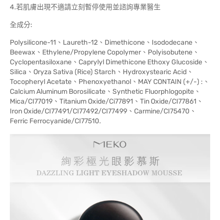
4.若肌膚出現不適請立刻暫停使用並諮詢專業醫生
全成分:
Polysilicone-11、Laureth-12、Dimethicone、Isododecane、
Beewax、Ethylene/Propylene Copolymer、Polyisobutene、
Cyclopentasiloxane、Caprylyl Dimethicone Ethoxy Glucoside、
Silica、Oryza Sativa (Rice) Starch、Hydroxystearic Acid、
Tocopheryl Acetate、Phenoxyethanol、MAY CONTAIN (+/-) :、
Calcium Aluminum Borosilicate、Synthetic Fluorphlogopite、
Mica/CI77019、Titanium Oxide/Ci77891、Tin Oxide/CI77861、
Iron Oxide/CI77491/CI77492/CI77499、Carmine/CI75470、
Ferric Ferrocyanide/CI77510.