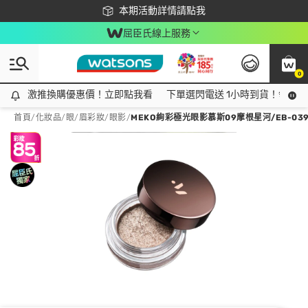
下載app最高回饋$350
本期活動詳情請點我
屈臣氏線上服務
0
激推換購優惠價！立即點我看
激推換購優惠價！立即點我看
下單選閃電送 1小時到貨！領神券
首頁
/
化妝品
/
眼/眉彩妝
/
眼影
/
MEKO絢彩極光眼影慕斯09摩根星河/EB-03