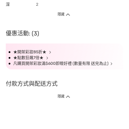
深
2
隱藏
優惠活動: (3)
★開架彩妝85折★
★點數狂飆7倍★
凡購買開架彩妝滿$600即贈好禮 (數量有限 送完為止)
付款方式與配送方式
隱藏