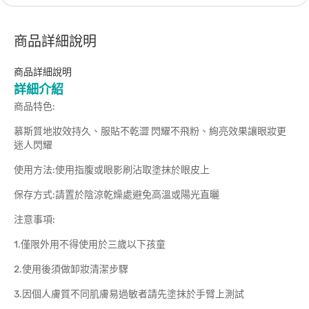
商品詳細說明
商品詳細說明
詳細介紹
商品特色:
慕斯質地妝效持久、服貼不乾澀 閃耀不飛粉、絢亮效果讓眼妝更
迷人閃耀
使用方法:使用指腹或眼影刷沾取塗抹於眼皮上
保存方式:請置於陰涼乾燥處避免高溫或陽光直曬
注意事項:
1.僅限外用不得使用於三歲以下孩童
2.使用後須做卸妝清潔步驟
3.因個人膚質不同肌膚易過敏者請先塗抹於手臂上測試