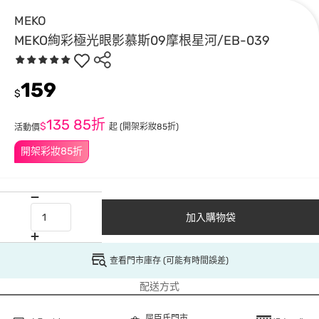
MEKO
MEKO絢彩極光眼影慕斯09摩根星河/EB-039
159
$
135
85折
$
起
(開架彩妝85折)
活動價
開架彩妝85折
加入購物袋
查看門市庫存 (可能有時間誤差)
配送方式
屈臣氏門市