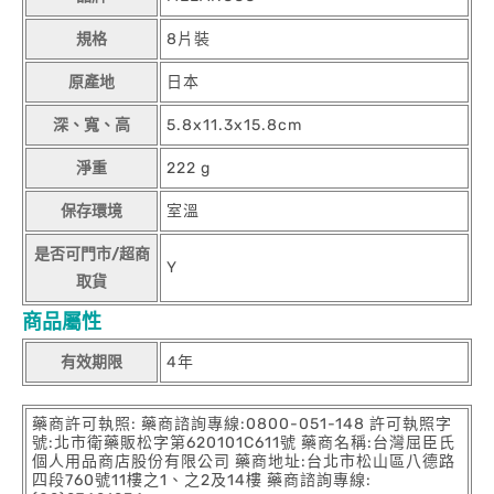
規格
8片裝
原產地
日本
深、寬、高
5.8x11.3x15.8cm
淨重
222 g
保存環境
室溫
是否可門市/超商
Y
取貨
商品屬性
有效期限
4年
藥商許可執照: 藥商諮詢專線:0800-051-148 許可執照字
號:北市衛藥販松字第620101C611號 藥商名稱:台灣屈臣氏
個人用品商店股份有限公司 藥商地址:台北市松山區八德路
四段760號11樓之1、之2及14樓 藥商諮詢專線: