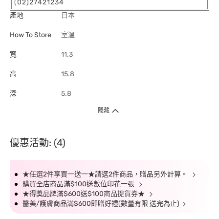
(02)27421234
產地
日本
How To Store
室溫
寬
11.3
高
15.8
深
5.8
隱藏
優惠活動: (4)
★任選2件享買一送一★請選2件商品，贈品另外計算。
購買全店商品滿$100送數位印花一張
★得獎品牌滿$600送$100商品提貨券★
醫美/護膚商品滿$600即贈好禮(數量有限 送完為止)