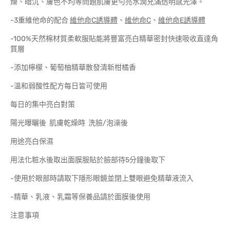
燥、暗沉、膚色不均等問題肌膚更勻亮水潤充滿透明感光澤。
-3重維他命的配合
維他命
C
誘導體
、
維他命
C
、
維他命
E
誘導體
-100%天然棉材質柔軟服貼能將豐富亮白精華密封快速吸收直達角
質層
-添加檸檬、葡萄柚精華散發清新柑橘香
-溫和弱酸性配方每日皆可使用
每日的集中亮白對策
陽光曝曬後 肌膚乾燥時 洗臉/泡澡後
用途亮白保濕
用法化粧水後取出面膜服貼於臉部待5分鐘後取下
-使用於眼部時請取下隱形眼鏡並閉上雙眼避免精華液流入
-精華、乳液、乳霜等保養品請於面膜後使用
注意事項