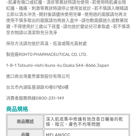
-肌膚有傷口或紅腫、濕疹等異狀時請勿使用 -若使用時肌膚出現
紅腫、搔癢、刺激等異狀時請停止使用並就診 -若不慎誤入眼睛請
立即以清水沖洗 -開封後請儘快使用完畢 -使用過的面膜請勿再次
使用不慎多取出的面膜請勿再放入盒中 -請勿敷面膜過久或敷著就
寢 -不得使用於三歲以下孩童 -請勿放於嬰幼兒可拿取處 -若不慎滴
至衣物請以清潔劑充分洗淨
保存方法請勿放於高溫、低溫或陽光直射處
製造廠ROHTO PHARMACEUTICAL CO. LTD.
1-8-1 Tatsumi-nishi Ikuno-ku Osaka 544-8666 Japan
進口商台灣曼秀雷敦股份有限公司
台北市內湖區基湖路10巷57號6樓
消費者服務熱線0800-231-149
商品規格
深入肌底集中修護有效改善日曬後的乾
商品簡述
燥、暗沉、膚色不均等問題
品牌
MELANOCC