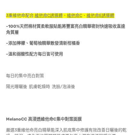
3重維他命配合
維他命
C
誘導體
、
維他命
C
、
維他命
E
誘導體
-100%天然棉材質柔軟服貼能將豐富亮白精華密封快速吸收直達
角質層
-添加檸檬、葡萄柚精華散發清新柑橘香
-溫和弱酸性配方每日皆可使用
每日的集中亮白對策
陽光曝曬後 肌膚乾燥時 洗臉/泡澡後
MelanoCC
高浸透維他命
C
集中對策面膜
嚴選3重維他命亮白精華能深入肌底集中修護有效改善日曬後的乾