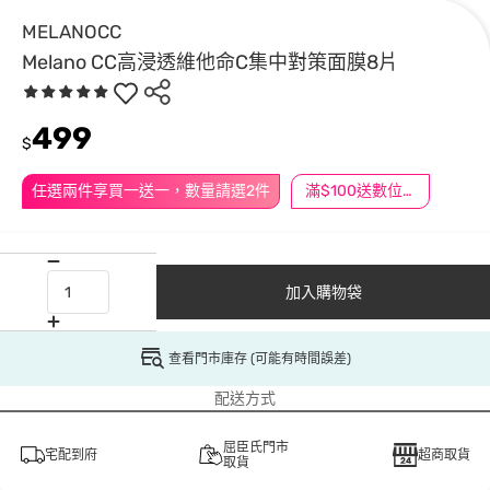
MELANOCC
Melano CC高浸透維他命C集中對策面膜8片
499
$
任選兩件享買一送一，數量請選2件
滿$100送數位印花
加入購物袋
查看門市庫存 (可能有時間誤差)
配送方式
屈臣氏門市
宅配到府
超商取貨
取貨