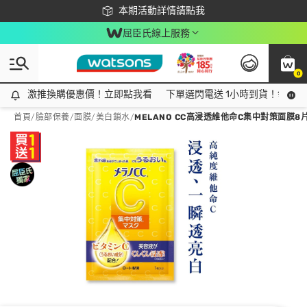
下載app最高回饋$350
本期活動詳情請點我
屈臣氏線上服務
0
激推換購優惠價！立即點我看
激推換購優惠價！立即點我看
下單選閃電送 1小時到貨！領神券
首頁
/
臉部保養
/
面膜
/
美白鎖水
/
MELANO CC高浸透維他命C集中對策面膜8