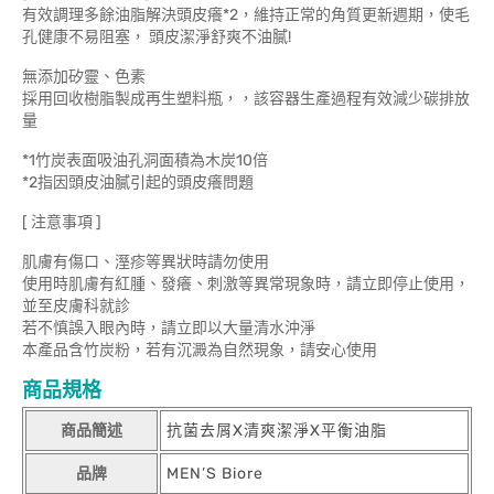
有效調理多餘油脂解決頭皮癢*2，維持正常的角質更新週期，使毛
孔健康不易阻塞， 頭皮潔淨舒爽不油膩!
無添加矽靈、色素
採用回收樹脂製成再生塑料瓶，，該容器生產過程有效減少碳排放
量
*1竹炭表面吸油孔洞面積為木炭10倍
*2指因頭皮油膩引起的頭皮癢問題
[ 注意事項 ]
肌膚有傷口、溼疹等異狀時請勿使用
使用時肌膚有紅腫、發癢、刺激等異常現象時，請立即停止使用，
並至皮膚科就診
若不慎誤入眼內時，請立即以大量清水沖淨
本產品含竹炭粉，若有沉澱為自然現象，請安心使用
商品規格
商品簡述
抗菌去屑X清爽潔淨X平衡油脂
品牌
MEN’S Biore