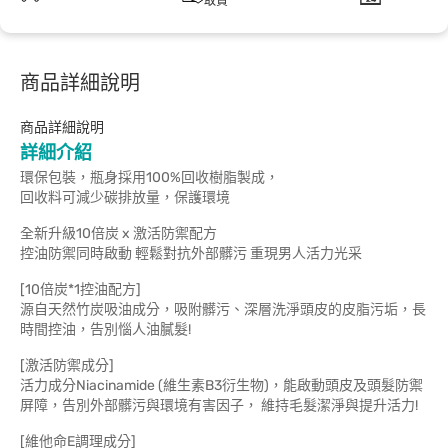
取貨
商品詳細說明
商品詳細說明
詳細介紹
環保包裝，瓶身採用100%回收樹脂製成，
回收料可減少碳排放量，保護環境
全新升級10倍炭 x 激活防禦配方
控油防禦同時啟動 輕鬆對抗外部髒污 重現男人活力光采
[10倍炭*1控油配方]
源自天然竹炭吸油成分，吸附髒污、深層洗淨頭皮的皮脂污垢，長
時間控油，告別惱人油膩髮!
[激活防禦成分]
活力成分Niacinamide (維生素B3衍生物)，能啟動頭皮及頭髮防禦
屏障，告別外部髒污與環境有害因子， 維持毛髮潔淨與提升活力!
[維他命E調理成分]