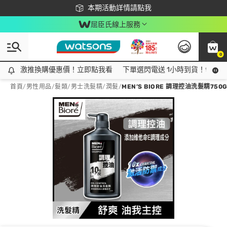
下載app最高回饋$350
本期活動詳情請點我
屈臣氏線上服務
0
激推換購優惠價！立即點我看
激推換購優惠價！立即點我看
下單選閃電送 1小時到貨！領神券
首頁
/
男性用品
/
髮類
/
男士洗髮精/潤髮
/
MEN’S BIORE 調理控油洗髮精750