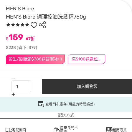
MEN’S Biore
MEN’S Biore 調理控油洗髮精750g
159
$
67折
$238
(省下: $79)
民生/髮類滿$388送舒潔冰巾
滿$100送數位印花
加入購物袋
查看門市庫存 (可能有時間誤差)
配送方式
屈臣氏門市
宅配到府
超商取貨