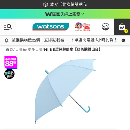
下載app最高回饋$350
本期活動詳情請點我
屈臣氏線上服務
0
激推換購優惠價！立即點我看
激推換購優惠價！立即點我看
下單選閃電送 1小時到貨！領神券
首頁
/
日用品
/
更多日用
/
MIINE環保輕便傘【顏色隨機出貨】