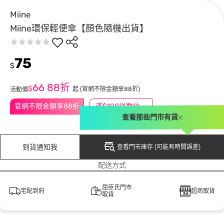
Miine
Miine環保輕便傘【顏色隨機出貨】
75
$
66
88折
$
起
(官網不限金額享88折)
活動價
官網不限金額享88折
滿$100送數位印花
查看那些門市有貨
到貨通知我
查看門市庫存 (可能有時間誤差)
配送方式
屈臣氏門市
宅配到府
超商取貨
取貨