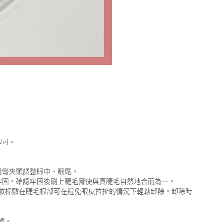
即可。
。
。
用彎夾頭調整眼中、眼尾。
牢固。確認牢固後刷上睫毛膏使與真睫毛自然地合而為一。
妝棉敷在睫毛根部可在避免眼皮拉扯的情況下輕鬆卸除。卸除時
處。