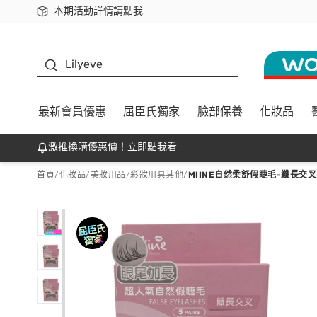
本期活動詳情請點我
下載app最高回饋$350
K beauty
Lilyeve
最新會員優惠
屈臣氏獨家
臉部保養
化妝品
激推換購優惠價！立即點我看
首頁
/
化妝品
/
美妝用品
/
彩妝用具其他
/
MIINE自然柔舒假睫毛-纖長交叉