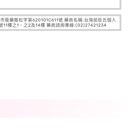
:北市衛藥販松字第620101C611號 藥商名稱:台灣屈臣氏個人
之1、之2及14樓 藥商諮詢專線:(02)27421234