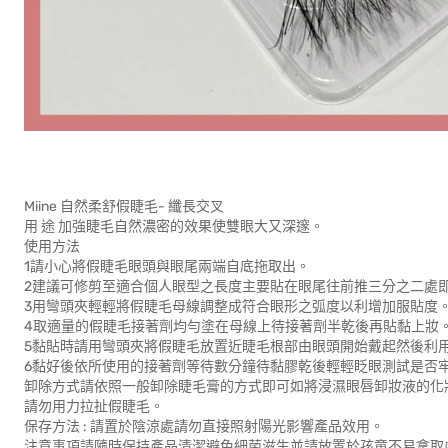
Miine 自然柔舒假睫毛- 纖長交叉
用 途 加強睫毛自然濃密的效果使雙眼大又深邃。
使用方法
1請小心將假睫毛眼頭與眼尾兩端自底拖取出。
2建議可修剪至適合個人眼型之長度主要貼在眼尾往前推三分之二處
3用彎頭夾輕輕將假睫毛母線調整成符合眼形之弧度以利增加服貼度
4取適量的假睫毛接著劑均勻塗在母線上待接著劑半乾後再貼黏上妝
5黏貼時請用彎頭夾將假睫毛放置近睫毛根部由眼頭開始戴起然後利
6黏好後依所使用的接著劑等待數分鐘待黏膠乾後輕輕眨眼測試是否
卸除方式請依照一般卸除睫毛膏的方式即可如將浸濕眼唇卸妝液的化
請勿用力拉扯假睫毛。
保存方法 : 請置於陰涼處請勿直接照射陽光影響產品效用。
注意事項請隨時保持產品清潔避免細菌滋生並請放置於孩童不易拿取