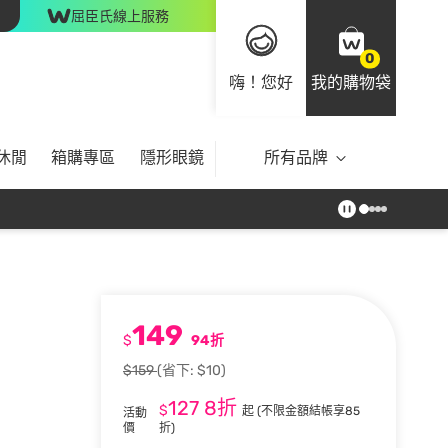
屈臣氏線上服務
0
嗨！您好
我的購物袋
休閒
箱購專區
隱形眼鏡
所有品牌
149
$
94折
$159
(省下: $10)
127
8折
$
起
(不限金額結帳享85
活動
價
折)