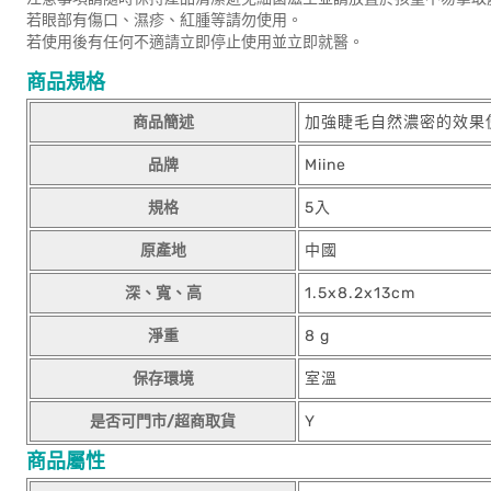
若眼部有傷口、濕疹、紅腫等請勿使用。
若使用後有任何不適請立即停止使用並立即就醫。
商品規格
商品簡述
加強睫毛自然濃密的效果
品牌
Miine
規格
5入
原產地
中國
深、寬、高
1.5x8.2x13cm
淨重
8 g
保存環境
室溫
是否可門市/超商取貨
Y
商品屬性