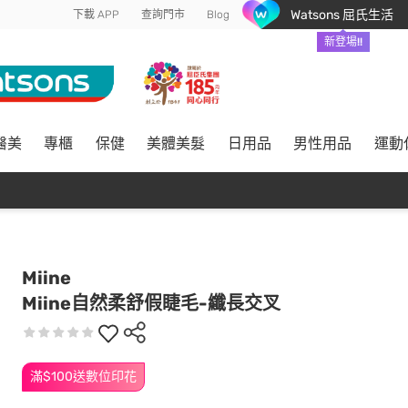
Watsons 屈氏生活
下載 APP
查詢門市
Blog
新登場!!
醫美
專櫃
保健
美體美髮
日用品
男性用品
運動
Miine
Miine自然柔舒假睫毛-纖長交叉
滿$100送數位印花