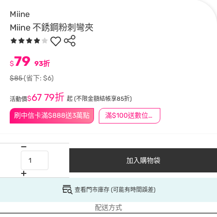
Miine
Miine 不銹鋼粉刺彎夾
79
$
93折
$85
(省下: $6)
67
79折
$
起
(不限金額結帳享85折)
活動價
刷中信卡滿$888送3萬點
滿$100送數位印花
加入購物袋
查看門市庫存 (可能有時間誤差)
配送方式