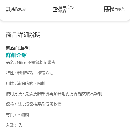
屈臣氏門市
宅配到府
超商取貨
取貨
商品詳細說明
商品詳細說明
詳細介紹
品名 : Miine 不鏽鋼粉刺彎夾
特性 : 體積輕巧、攜帶方便
用途 : 清除暗瘡、粉刺
使用方法 : 先清洗臉部後再順著毛孔方向輕夾取出粉刺
保養方法 : 請保持產品清潔乾燥
材質 : 不鏽鋼
入數 : 1入