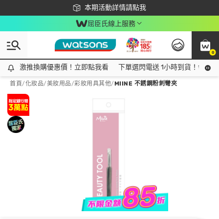
下載app最高回饋$350
本期活動詳情請點我
屈臣氏線上服務
0
激推換購優惠價！立即點我看
激推換購優惠價！立即點我看
下單選閃電送 1小時到貨！領神券
首頁
/
化妝品
/
美妝用品
/
彩妝用具其他
/
MIINE 不銹鋼粉刺彎夾