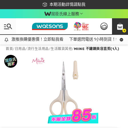
下載app最高回饋$350
本期活動詳情請點我
屈臣氏線上服務
0
激推換購優惠價！立即點我看
激推換購優惠價！立即點我看
下單選閃電送 1小時到貨！領神券
首頁
/
日用品
/
流行生活用品
/
生活雜貨其他
/
MIINE 不鏽鋼美容直剪(1入)