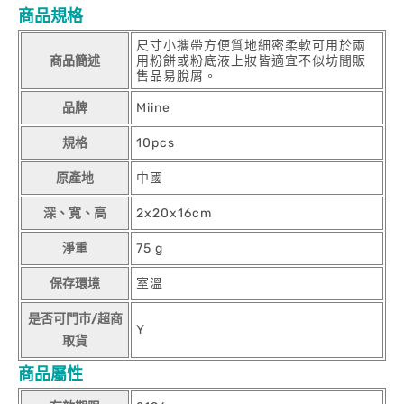
商品規格
尺寸小攜帶方便質地細密柔軟可用於兩
商品簡述
用粉餅或粉底液上妝皆適宜不似坊間販
售品易脫屑。
品牌
Miine
規格
10pcs
原產地
中國
深、寬、高
2x20x16cm
淨重
75 g
保存環境
室溫
是否可門市/超商
Y
取貨
商品屬性