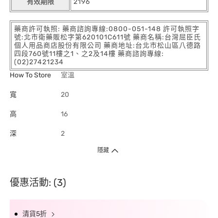
有效期限
2196
藥商許可執照: 藥商諮詢專線:0800-051-148 許可執照字
號:北市衛藥販松字第620101C611號 藥商名稱:台灣屈臣氏
個人用品商店股份有限公司 藥商地址:台北市松山區八德路
四段760號11樓之1、之2及14樓 藥商諮詢專線:
(02)27421234
How To Store
室溫
寬
20
高
16
深
2
隱藏
優惠活動: (3)
清貨5折