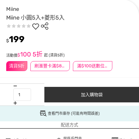
Miine
Miine 小圓5入+菱形5入
199
$
100
5折
$
起
(清貨5折)
活動價
清貨5折
刷滙豐卡滿$888送3萬點
滿$100送數位印花
加入購物袋
查看門市庫存 (可能有時間誤差)
配送方式
屈臣氏門市