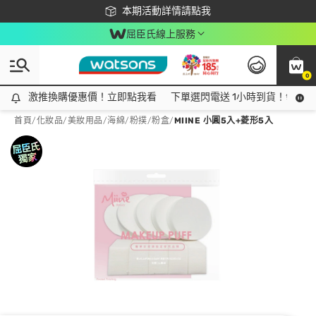
下載app最高回饋$350
本期活動詳情請點我
屈臣氏線上服務
0
激推換購優惠價！立即點我看
激推換購優惠價！立即點我看
下單選閃電送 1小時到貨！領神券
首頁
/
化妝品
/
美妝用品
/
海綿/粉撲/粉盒
/
MIINE 小圓5入+菱形5入