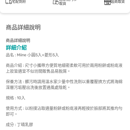
宅配到府
超商取貨
取貨
商品詳細說明
商品詳細說明
詳細介紹
品名 : Miine 小圓5入+菱形5入
商品介紹 : 尺寸小攜帶方便質地細密柔軟可用於兩用粉餅或粉底液
上妝皆適宜不似坊間販售品易脫屑。
保養方法 : 髒污時請用溫水家少量中性洗劑以重覆壓擠方式將海綿
深層污垢壓出洗後放置通風處陰乾。
規格 : 10入
使用方式 : 以粉撲沾取適量粉餅或粉底液再輕按於臉部將其推均勻
即可。
成分 : 丁晴乳膠