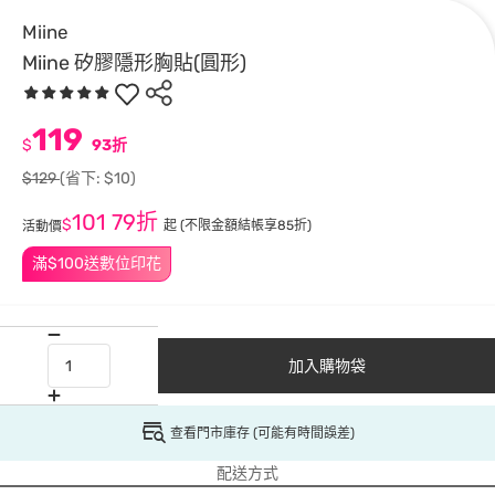
Miine
Miine 矽膠隱形胸貼(圓形)
119
$
93折
$129
(省下: $10)
101
79折
$
起
(不限金額結帳享85折)
活動價
滿$100送數位印花
加入購物袋
查看門市庫存 (可能有時間誤差)
配送方式