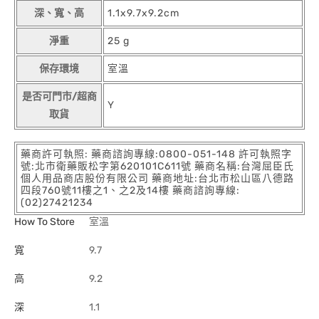
深、寬、高
1.1x9.7x9.2cm
淨重
25 g
保存環境
室溫
是否可門市/超商
Y
取貨
藥商許可執照: 藥商諮詢專線:0800-051-148 許可執照字
號:北市衛藥販松字第620101C611號 藥商名稱:台灣屈臣氏
個人用品商店股份有限公司 藥商地址:台北市松山區八德路
四段760號11樓之1、之2及14樓 藥商諮詢專線:
(02)27421234
How To Store
室溫
寬
9.7
高
9.2
深
1.1