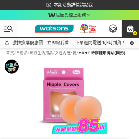
下載app最高回饋$350
本期活動詳情請點我
屈臣氏線上服務
0
激推換購優惠價！立即點我看
激推換購優惠價！立即點我看
下單選閃電送 1小時到貨！領神券
首頁
/
日用品
/
流行生活用品
/
女性內著/襪
/
MIINE 矽膠隱形胸貼(圓形)