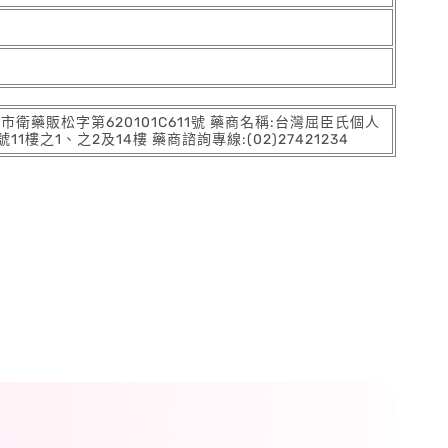
:北市衛藥販松字第620101C611號 藥商名稱:台灣屈臣氏個人
之1、之2及14樓 藥商諮詢專線:(02)27421234