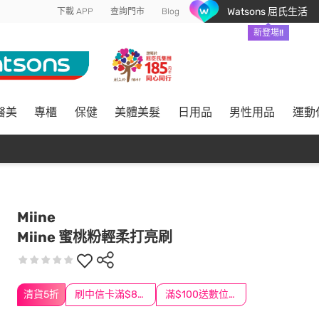
Watsons 屈氏生活
下載 APP
查詢門市
Blog
新登場!!
醫美
專櫃
保健
美體美髮
日用品
男性用品
運動
Miine
Miine 蜜桃粉輕柔打亮刷
清貨5折
刷中信卡滿$888送3萬點
滿$100送數位印花