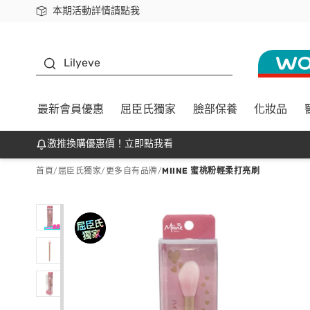
本期活動詳情請點我
下載app最高回饋$350
K beauty
Lilyeve
最新會員優惠
屈臣氏獨家
臉部保養
化妝品
激推換購優惠價！立即點我看
首頁
/
屈臣氏獨家
/
更多自有品牌
/
MIINE 蜜桃粉輕柔打亮刷