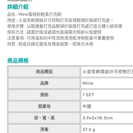
詳細介紹
品名 : Miine蜜桃粉輕柔打亮刷
用途 : 火苗型刷頭設計可控制打亮區域輕掃於臉部打亮處。
使用步驟 : 沾取適量打亮品輕掃於臉部打亮處打造立體小臉效果
保存方法 :請置於陰涼處請勿直接陽光照射以免變質
注意事項 : 可用溫和的中性洗劑清洗乾淨晾乾後可重覆使用
材質 : 粉底白峰尼龍毛玫瑰金鋁管、啞珠光木柄
商品規格
商品簡述
火苗型刷頭設計可控制打
品牌
Miine
規格
1 SET
原產地
中國
深、寬、高
3.9x5x18.3cm
淨重
37.5 g