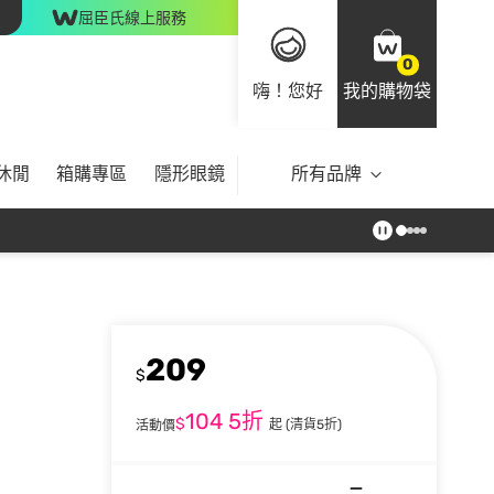
屈臣氏線上服務
0
嗨！您好
我的購物袋
休閒
箱購專區
隱形眼鏡
所有品牌
209
$
104
5折
$
起
(清貨5折)
活動價