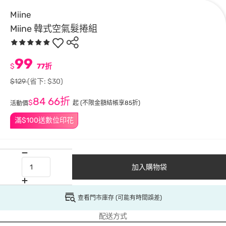
Miine
Miine 韓式空氣髮捲組
99
$
77折
$129
(省下: $30)
84
66折
$
起
(不限金額結帳享85折)
活動價
滿$100送數位印花
加入購物袋
查看門市庫存 (可能有時間誤差)
配送方式