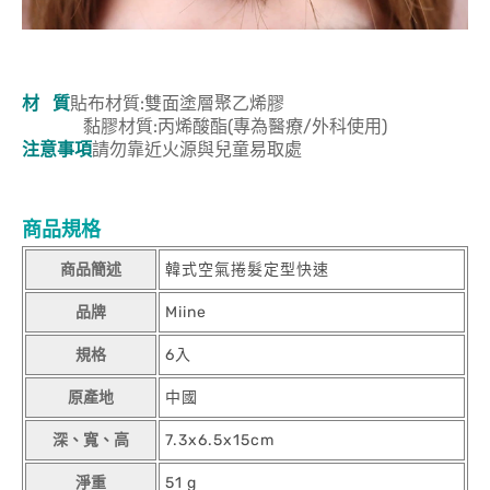
材 質
貼布材質:雙面塗層聚乙烯膠
黏膠材質:丙烯酸酯(專為醫療/外科使用)
注意事項
請勿靠近火源與兒童易取處
商品規格
商品簡述
韓式空氣捲髮定型快速
品牌
Miine
規格
6入
原產地
中國
深、寬、高
7.3x6.5x15cm
淨重
51 g