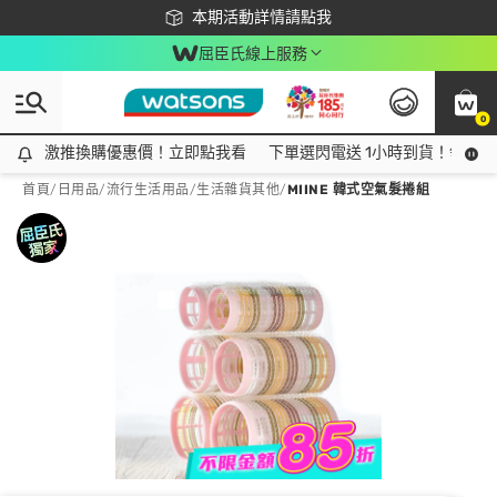
下載app最高回饋$350
本期活動詳情請點我
屈臣氏線上服務
0
激推換購優惠價！立即點我看
激推換購優惠價！立即點我看
下單選閃電送 1小時到貨！領神券
首頁
/
日用品
/
流行生活用品
/
生活雜貨其他
/
MIINE 韓式空氣髮捲組